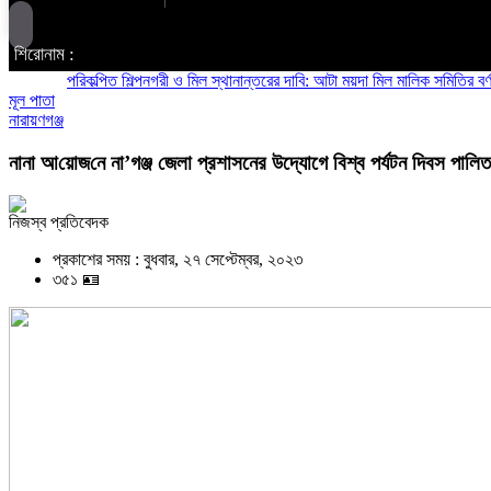
শিরোনাম :
পরিকল্পিত শিল্পনগরী ও মিল স্থানান্তরের দাবি: আটা ময়দা মিল মালিক সমিতির বর্ণাঢ্য অ
মূল পাতা
নারায়ণগঞ্জ
নানা আ‌য়োজ‌নে না’গঞ্জ জেলা প্রশাসনের উদ্যোগে বিশ্ব পর্যটন দিবস পা‌লিত
নিজস্ব প্রতিবেদক
প্রকাশের সময় : বুধবার, ২৭ সেপ্টেম্বর, ২০২৩
৩৫১ 🪪