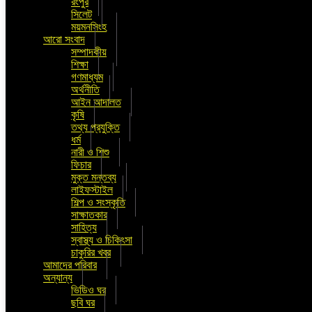
রংপুর
সিলেট
ময়মনসিংহ
আরো সংবাদ
সম্পাদকীয়
শিক্ষা
গণমাধ্যম
অর্থনীতি
আইন আদালত
কৃষি
তথ্য প্রযুক্তি
ধর্ম
নারী ও শিশু
ফিচার
মুক্ত মন্তব্য
লাইফস্টাইল
শিল্প ও সংস্কৃতি
সাক্ষাতকার
সাহিত্য
স্বাস্থ্য ও চিকিৎসা
চাকুরির খবর
আমাদের পরিবার
অন্যান্য
ভিডিও ঘর
ছবি ঘর