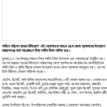
পর্যট‌নে প‌রি‌বেশ বান্ধব বি‌নি‌য়োগ’ এই স্লোগান‌কে সাম‌নে রে‌খে জেলা প্রশাসনের উদ্যোগে
নারায়ণগ‌ঞ্জে নানা আ‌য়োজ‌নে বিশ্ব পর্যটন দিবস পা‌লিত হ‌য়ে।
বুধবার (২৭ সে‌প্টেম্বর) সকা‌লে বিশ্ব পর্যটন দিবস উপল‌ক্ষে এক শোভাযাত্রা অনু‌ষ্ঠিত হয়।
এর পর সন্ধ্যায় শহ‌রের টাউনহ‌লে নারায়ণগঞ্জ জেলা প্রশাস‌নের আ‌য়োজ‌নের জেলাভিত্তিক
পর্যটন শি‌ল্প ও কুটির শিল্পের দোকান উ‌দ্বোধন ক‌রেন জেলা প্রশাসক মাহমুদুল হক। এর পর
তি‌নি বি‌ভিন্ন দোকান প‌রিদর্শন ক‌রেন।
হো‌টেল, রি‌সোর্ট, পার্ক মা‌লিক কতৃপ‌ক্ষের সহ‌যো‌গিতায় ১৭‌টি ‌দোকান বরাদ্ধ হয়। ‌দোকান গু‌ল
হ‌লো, র‌য়েল রি‌সোর্ট, চোরাঙ্গী পার্ক, ত্র্যাড‌ভেঞ্জার ল্যান্ড পার্ক, বাংলার তাজমহল, রাজম‌নি
পিরা‌মিড, সায়রা গা‌র্ডেন, ই‌ডেন থাই এন্ড চাই‌নিজ রেস্টু‌রেন্ট, সুবর্ন গ্রাম রি‌সোর্ট, সুগন্ধা প্লা
এসএইচ ক্যা‌ষ্টেল এন্ড রি‌সোর্ট, কউ‌সিন, আ‌লোকিত নারী, রং মেলা , ফল উৎসব, ক্রাইন রঙ্গী
ফেন্টা‌সি পার্ক প্রমূখ।
এসময় উপ‌স্থিত ছি‌লেন, উপপরিচালক (স্থানীয় সরকার ) মোহাম্মদ আনোয়ার হোসাইন,