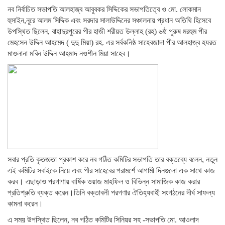
নব নির্বাচিত সভাপতি আলহাজ্ব আবুবকর সিদ্দিকের সভাপতিত্বে ও মো. লোকমান
হুসাইন,নূরে আলম সিদ্দিক এবং সরদার সালাউদ্দিনের সঞ্চালনায় প্রধান অতিথি হিসেবে
উপস্থিত ছিলেন, বাহাদুরপুরের পীর হাজী শরীয়ত উল্লাহ (রহ) ৬ষ্ঠ পুরুষ মরহুম পীর
মেহসেন উদ্দিন আহমেদ ( দুদু মিয়া) রহ. এর সর্বকনিষ্ঠ সাহেবজাদা পীর আলহাজ্ব হযরত
মাওলানা মবিন উদ্দিন আহমাদ নওশীন মিয়া সাহেব।
সবার প্রতি কৃতজ্ঞতা প্রকাশ করে নব গঠিত কমিটির সভাপতি তার বক্তব্যে বলেন, নতুন
এই কমিটির সবাইকে নিয়ে এবং পীর সাহেবের পরামর্শে আগামী দিনগুলো এক সাথে কাজ
করব। এছাড়াও পরগাণায় বার্ষিক ওয়াজ মাহফিল ও বিভিন্ন সামাজিক কাজ করার
প্রতিশ্রুতি ব্যক্ত করেন।তিনি বক্তাবলী পরগণার ঐতিহ্যবাহী সংগঠনের দীর্ঘ সাফল্য
কামনা করেন।
এ সময় উপস্থিত ছিলেন, নব গঠিত কমিটির সিনিয়র সহ -সভাপতি মো. আওলাদ