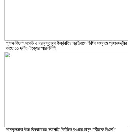
গ্যাস-বিদ্যুৎ সংকট ও দ্রব্যমূল্যের ঊর্ধ্বগতির প্রতিবাদে ডিসির মাধ্যমে প্রধানমন্ত্রীর
কাছে ১১ দলীয় ঐক্যের স্মারকলিপি
শামসুজ্জোহা উচ্চ বিদ্যালয়ের সভাপতি নির্বাচিত হওয়ায় মাসুদ কবীরকে বিএনপি