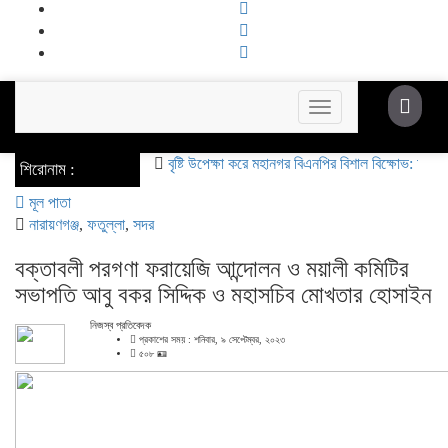
Toggle
navigation
বৃষ্টি উপেক্ষা করে মহানগর বিএনপির বিশাল বিক্ষোভ: অস্থিতিশীলতা
শিরোনাম :
মূল পাতা
নারায়ণগঞ্জ
,
ফতুল্লা
,
সদর
বক্তাবলী পরগণা ফরায়েজি আন্দোলন ও ময়ালী কমিটির
সভাপতি আবু বকর সিদ্দিক ও মহাসচিব মোখতার হোসাইন
নিজস্ব প্রতিবেদক
প্রকাশের সময় : শনিবার, ৯ সেপ্টেম্বর, ২০২৩
৫০৮ 🪪