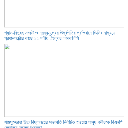
গ্যাস-বিদ্যুৎ সংকট ও দ্রব্যমূল্যের ঊর্ধ্বগতির প্রতিবাদে ডিসির মাধ্যমে
প্রধানমন্ত্রীর কাছে ১১ দলীয় ঐক্যের স্মারকলিপি
শামসুজ্জোহা উচ্চ বিদ্যালয়ের সভাপতি নির্বাচিত হওয়ায় মাসুদ কবীরকে বিএনপি
নেতাদের ফুলেল শুভেচ্ছা