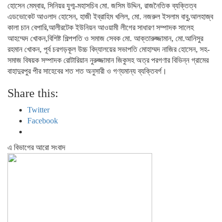
হোসেন মেম্বার, সিনিয়র যুগ্ম-মহাসচিব মো. জসিম উদ্দিন, রাজনৈতিক ব্যক্তিত্ব
এডভোকেট আওলাদ হোসেন, হাজী ইব্রাহিম খলিল, মো. নজরুল ইসলাম বাবু,আলহাজ্ব
কালা চান বেপারি,আলীরটেক ইউনিয়ন আওয়ামী লীগের সাধারণ সম্পাদক সালেহ
আহম্মেদ খোকন,বিশিষ্ট শিল্পপতি ও সমাজ সেবক মো. আক্তারুজ্জামান, মো.আনিসুর
রহমান খোকন, পূর্ব চরগড়কূল উচ্চ বিদ্যালয়ের সভাপতি মোহাম্মদ নাজির হোসেন, সহ-
সমাজ বিষয়ক সম্পাদক রোটারিয়ান নুরুজ্জামান জিকুসহ অত্র পরগণার বিভিন্ন গ্রামের
বাহাদুরপুর পীর সাহেবের শত শত অনুসারী ও গণ্যমান্য ব্যক্তিবর্গ।
Share this:
Twitter
Facebook
এ বিভাগের আরো সংবাদ