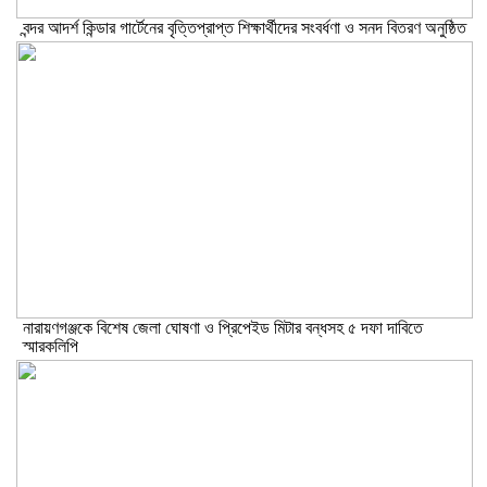
বন্দর আদর্শ কিন্ডার গার্টেনের বৃত্তিপ্রাপ্ত শিক্ষার্থীদের সংবর্ধণা ও সনদ বিতরণ অনুষ্ঠিত
নারায়ণগঞ্জকে বিশেষ জেলা ঘোষণা ও প্রিপেইড মিটার বন্ধসহ ৫ দফা দাবিতে
স্মারকলিপি