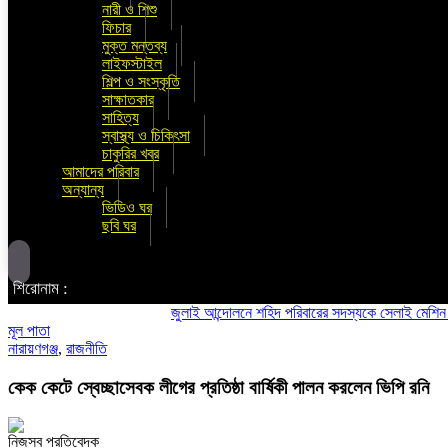
নারী ও শিশু
ফিচার
মুক্ত মন্তব্য
লাইফস্টাইল
শিল্প ও সংস্কৃতি
সাক্ষাতকার
সাহিত্য
স্বাস্থ্য ও চিকিৎসা
চাকুরির খবর
আমাদের পরিবার
অন্যান্য
ভিডিও ঘর
ছবি ঘর
শিরোনাম :
জুলাই আন্দোলনে শহিদ পরিবারের সদস্যকে সেলাই মেশিন উপহার
মূল পাতা
নারায়ণগঞ্জ
,
রাজনীতি
কেক কেটে স্বেচ্ছাসেবক লীগের প্রতিষ্ঠা বার্ষিকী পালন করলেন ভিপি রনি
নিজস্ব প্রতিবেদক