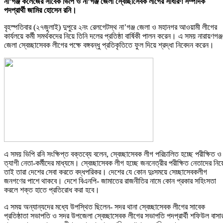
না’গঞ্জ কলেজের সাবেক ভিপি ও না’গঞ্জ জেলা স্বেচ্ছাসেবক লীগের সাধারণ সম্পাদক
পদপ্রার্থী জামির হোসেন রনি।
বৃহস্পতিবার (২৭জুলাই) দুপুরে ২নং রেলগেটস্থ না’গঞ্জ জেলা ও মহানগর আওয়ামী লীগের
কার্যলয়ে কর্মী সমর্থকদের নিয়ে তিনি দলের প্রতিষ্ঠা বার্ষিকী পালন করেন। এ সময় নারায়ণগঞ্জ
জেলা স্বেচ্ছাসেবক লীগের পক্ষে বঙ্গবন্ধু প্রতিকৃতিতে ফুল দিয়ে শ্রদ্ধা নিবেদন করেন।
এ সময় ভিপি রনি সংক্ষিপ্ত বক্তব্যে বলেন, স্বেচ্ছাসেবক লীগ পরিচালিত হচ্ছে পরীক্ষিত ও
ত্যাগী নেতা-কর্মীদের মাধ্যমে। স্বেচ্ছাসেবক লীগ হচ্ছে জননেত্রীর পরীক্ষিত নেতাদের নিয়
তাই তারা দেশের সেবা করতে বদ্ধপরিকর। দেশের যে কোন দুঃসময়ে সেচ্ছাসেবকলীগ
জনগণের পাশে থাকবে। দেশে বিএনপি- জামাতের রাজনীতির নামে কোন প্রকার সহিংসতা
করলে শক্ত হাতে প্রতিরোধ করা হবে।
এ সময় অন্যান্যদের মধ্যে উপস্থিত ছিলেন- সদর থানা স্বেচ্ছাসেবক লীগের সাবেক
প্রতিষ্ঠাতা সভাপতি ও সদর উপজেলা স্বেচ্ছাসেবক লীগের সভাপতি পদপ্রার্থী শফিউল বাসা