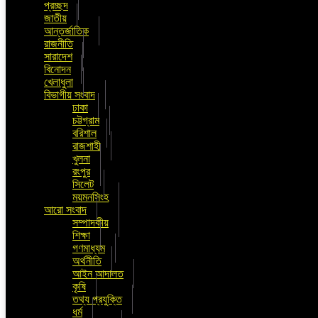
প্রচ্ছদ
জাতীয়
আন্তর্জাতিক
রাজনীতি
সারাদেশ
বিনোদন
খেলাধুলা
বিভাগীয় সংবাদ
ঢাকা
চট্টগ্রাম
বরিশাল
রাজশাহী
খুলনা
রংপুর
সিলেট
ময়মনসিংহ
আরো সংবাদ
সম্পাদকীয়
শিক্ষা
গণমাধ্যম
অর্থনীতি
আইন আদালত
কৃষি
তথ্য প্রযুক্তি
ধর্ম