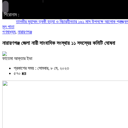
শিরোনাম :
তানভীর মুহাম্মদ ত্বকী হত্যা ও বিচারহীনতার ১৬১ মাস উপলক্ষে আলোক প্রজ্জ্বলন
ব্যবস
মূল পাতা
গণমাধ্যম
,
নারায়ণগঞ্জ
নারায়ণগঞ্জ জেলা নারী সাংবাদিক সংস্থার ১১ সদস্যের কমিটি ঘোষনা
ফাতেমা আক্তার ইভা
প্রকাশের সময় : সোমবার, ৮ মে, ২০২৩
৫৭০ 🪪