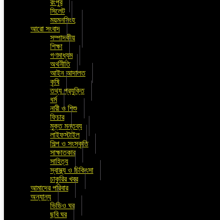
রংপুর
সিলেট
ময়মনসিংহ
আরো সংবাদ
সম্পাদকীয়
শিক্ষা
গণমাধ্যম
অর্থনীতি
আইন আদালত
কৃষি
তথ্য প্রযুক্তি
ধর্ম
নারী ও শিশু
ফিচার
মুক্ত মন্তব্য
লাইফস্টাইল
শিল্প ও সংস্কৃতি
সাক্ষাতকার
সাহিত্য
স্বাস্থ্য ও চিকিৎসা
চাকুরির খবর
আমাদের পরিবার
অন্যান্য
ভিডিও ঘর
ছবি ঘর