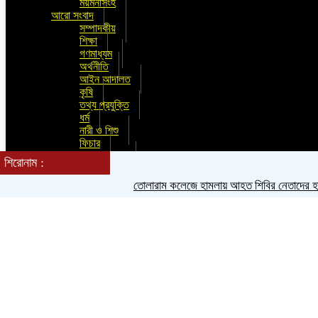
ময়মনসিংহ
আরো সংবাদ
সম্পাদকীয়
শিক্ষা
গণমাধ্যম
অর্থনীতি
আইন আদালত
কৃষি
তথ্য প্রযুক্তি
ধর্ম
নারী ও শিশু
ফিচার
মুক্ত মন্তব্য
শিরোনাম :
লাইফস্টাইল
শিল্প ও সংস্কৃতি
তোলারাম কলেজে হামলায় আহত শিবির নেতাদের হাসপাতালে
সাক্ষাতকার
সাহিত্য
স্বাস্থ্য ও চিকিৎসা
চাকুরির খবর
আমাদের পরিবার
অন্যান্য
ভিডিও ঘর
ছবি ঘর
শিরোনাম :