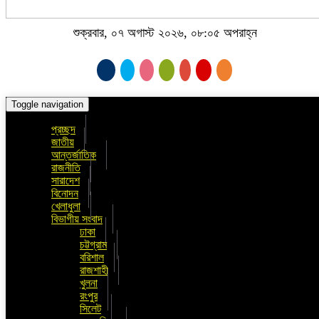
শুক্রবার, ০৭ অগাস্ট ২০২৬, ০৮:০৫ অপরাহ্ন
Toggle navigation
প্রচ্ছদ
জাতীয়
আন্তর্জাতিক
রাজনীতি
সারাদেশ
বিনোদন
খেলাধুলা
বিভাগীয় সংবাদ
ঢাকা
চট্টগ্রাম
বরিশাল
রাজশাহী
খুলনা
রংপুর
সিলেট