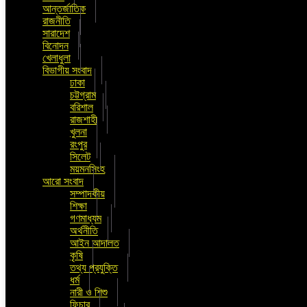
আন্তর্জাতিক
রাজনীতি
সারাদেশ
বিনোদন
খেলাধুলা
বিভাগীয় সংবাদ
ঢাকা
চট্টগ্রাম
বরিশাল
রাজশাহী
খুলনা
রংপুর
সিলেট
ময়মনসিংহ
আরো সংবাদ
সম্পাদকীয়
শিক্ষা
গণমাধ্যম
অর্থনীতি
আইন আদালত
কৃষি
তথ্য প্রযুক্তি
ধর্ম
নারী ও শিশু
ফিচার