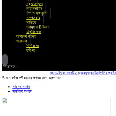
মুক্ত মন্তব্য
লাইফস্টাইল
শিল্প ও সংস্কৃতি
সাক্ষাতকার
সাহিত্য
স্বাস্থ্য ও চিকিৎসা
চাকুরির খবর
আমাদের পরিবার
অন্যান্য
ভিডিও ঘর
ছবি ঘর
শিরোনাম :
গ্যাস-বিদ্যুৎ সংকট ও দ্রব্যমূল্যের ঊর্ধ্বগতির প্রতিবাদে ডি
❝সোনারগাঁও পৌরসভায় গণসংযোগে অঞ্জন দাস
সর্বশেষ সংবাদ
জনপ্রিয় সংবাদ