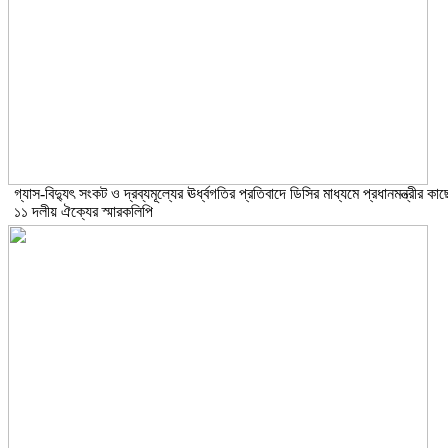
গ্যাস-বিদ্যুৎ সংকট ও দ্রব্যমূল্যের ঊর্ধ্বগতির প্রতিবাদে ডিসির মাধ্যমে প্রধানমন্ত্রীর কাছ
১১ দলীয় ঐক্যের স্মারকলিপি