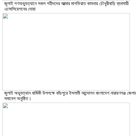
জুলাই গণঅভ্যুত্থানে সকল শহীদদের আত্মার মাগফিরাত কামনায় চৌধুরীবাড়ি ব্যবসায়ী
এসোসিয়েশনের দোয়া
জুলাই অভ্যূত্থান বার্ষিকী উপলক্ষে কাঁচপুরে ইসলামী আন্দোলন বাংলাদেশ নারায়ণগঞ্জ জেলা
সমাবেশ অনুষ্ঠিত।