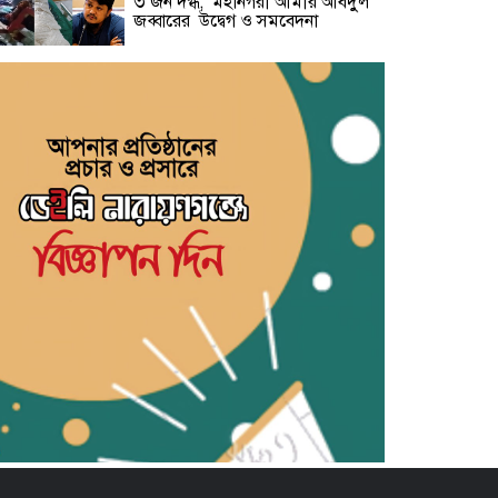
৩ জন দগ্ধ, মহানগরী আমীর আবদুুল
জব্বারের উদ্বেগ ও সমবেদনা
মাদক ও ছিনতাই এর বিরুদ্ধে ১নং
বাবুরাইলে প্রস্তুতিমূলক আলোচনা সভা
সাহিত্য জোট নারায়ণগঞ্জের কবিতা পাঠ
ও সাহিত্য আলোচনায় মুখরিত অনুষ্ঠান
‘স্বপ্ন, সেবা ও সমৃদ্ধি’ স্লোগানে
নারায়ণগঞ্জে সহযাত্রী মানবকল্যাণ
ফাউন্ডেশনের যাত্রা শুরু
রাজনৈতিক ব্যানার ব্যবহার করে
চাঁদাবাজি-সন্ত্রাসবাদসহ মাদক ব্যবসা
বন্ধের আহবান আহমেদুর রহমান তনুর
পানির পাম্পের দাবি নিয়ে বক্তারা-
আমাদেরকে রাস্তায় নামতে বাধ্য করবেন