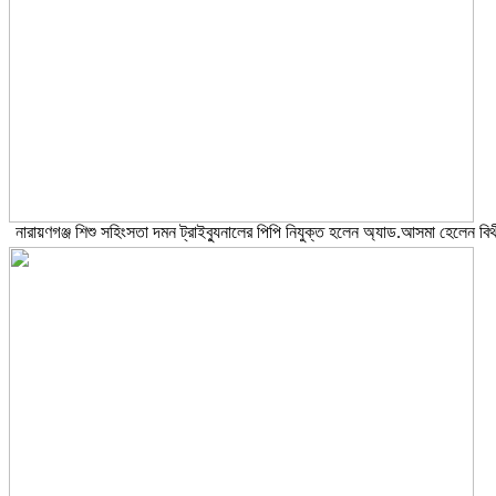
নারায়ণগঞ্জ শিশু সহিংসতা দমন ট্রাইব্যুনালের পিপি নিযুক্ত হলেন অ্যাড.আসমা হেলেন বিথ