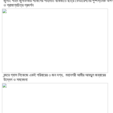
​জুলাই শহিদ জুলফিকার শাকিলের শাহাদাত বার্ষিকীতে ছাত্র ফেডারেশনের পুষ্পস্তবক অর্প
ও প্রামাণ্যচিত্র প্রদর্শন
বন্দরে গ্যাস লিকেজে একই পরিবারের ৩ জন দগ্ধ, মহানগরী আমীর আবদুুল জব্বারের
উদ্বেগ ও সমবেদনা