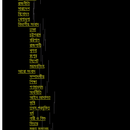
রাজনীতি
সারাদেশ
বিনোদন
খেলাধুলা
বিভাগীয় সংবাদ
ঢাকা
চট্টগ্রাম
বরিশাল
রাজশাহী
খুলনা
রংপুর
সিলেট
ময়মনসিংহ
আরো সংবাদ
সম্পাদকীয়
শিক্ষা
গণমাধ্যম
অর্থনীতি
আইন আদালত
কৃষি
তথ্য প্রযুক্তি
ধর্ম
নারী ও শিশু
ফিচার
মুক্ত মন্তব্য