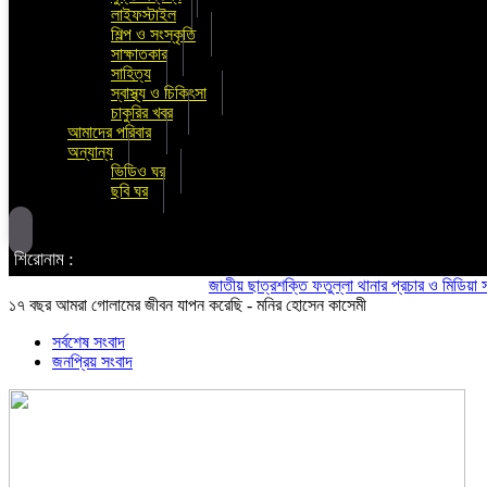
লাইফস্টাইল
শিল্প ও সংস্কৃতি
সাক্ষাতকার
সাহিত্য
স্বাস্থ্য ও চিকিৎসা
চাকুরির খবর
আমাদের পরিবার
অন্যান্য
ভিডিও ঘর
ছবি ঘর
শিরোনাম :
জাতীয় ছাত্রশক্তি ফতুল্লা থানার প্রচার ও মিডিয়া সম্পাদক
১৭ বছর আমরা গোলামের জীবন যাপন করেছি - মনির হোসেন কাসেমী
সর্বশেষ সংবাদ
জনপ্রিয় সংবাদ