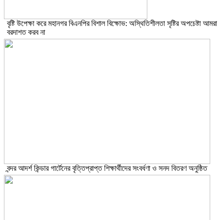
বৃষ্টি উপেক্ষা করে মহানগর বিএনপির বিশাল বিক্ষোভ: অস্থিতিশীলতা সৃষ্টির অপচেষ্টা আমরা
বরদাশত করব না
বন্দর আদর্শ কিন্ডার গার্টেনের বৃত্তিপ্রাপ্ত শিক্ষার্থীদের সংবর্ধণা ও সনদ বিতরণ অনুষ্ঠিত