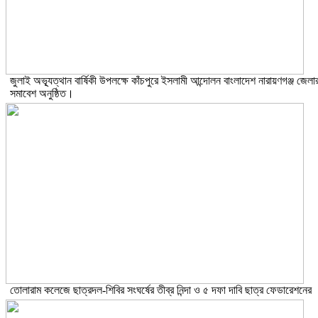
জুলাই অভ্যূত্থান বার্ষিকী উপলক্ষে কাঁচপুরে ইসলামী আন্দোলন বাংলাদেশ নারায়ণগঞ্জ জেলা
সমাবেশ অনুষ্ঠিত।
তোলারাম কলেজে ছাত্রদল-শিবির সংঘর্ষের তীব্র নিন্দা ও ৫ দফা দাবি ছাত্র ফেডারেশনের