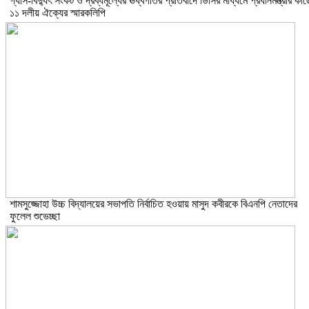
গ্যাস-বিদ্যুৎ সংকট ও দ্রব্যমূল্যের ঊর্ধ্বগতির প্রতিবাদে ডিসির মাধ্যমে প্রধানমন্ত্রীর কাছ
১১ দলীয় ঐক্যের স্মারকলিপি
শামসুজ্জোহা উচ্চ বিদ্যালয়ের সভাপতি নির্বাচিত হওয়ায় মাসুদ কবীরকে বিএনপি নেতাদের
ফুলেল শুভেচ্ছা