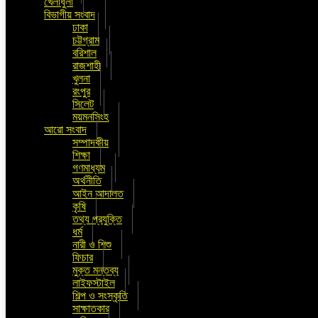
খেলাধুলা
বিভাগীয় সংবাদ
ঢাকা
চট্টগ্রাম
বরিশাল
রাজশাহী
খুলনা
রংপুর
সিলেট
ময়মনসিংহ
আরো সংবাদ
সম্পাদকীয়
শিক্ষা
গণমাধ্যম
অর্থনীতি
আইন আদালত
কৃষি
তথ্য প্রযুক্তি
ধর্ম
নারী ও শিশু
ফিচার
মুক্ত মন্তব্য
লাইফস্টাইল
শিল্প ও সংস্কৃতি
সাক্ষাতকার