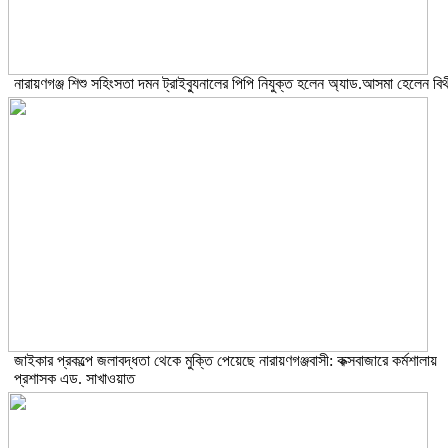
নারায়ণগঞ্জ শিশু সহিংসতা দমন ট্রাইব্যুনালের পিপি নিযুক্ত হলেন অ্যাড.আসমা হেলেন বিথ
জাইকার প্রকল্পে জলাবদ্ধতা থেকে মুক্তি পেয়েছে নারায়ণগঞ্জবাসী: কক্সবাজারে কর্মশালায়
প্রশাসক এড. সাখাওয়াত