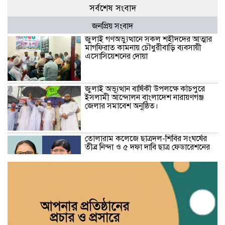
সর্বশেষ সংবাদ
জনপ্রিয় সংবাদ
জুলাই গণঅভ্যুত্থানে সকল শহীদদের আত্মার
মাগফিরাত কামনায় চৌধুরীবাড়ি ব্যবসায়ী
এসোসিয়েশনের দোয়া
জুলাই অভ্যূত্থান বার্ষিকী উপলক্ষে কাঁচপুরে
ইসলামী আন্দোলন বাংলাদেশ নারায়ণগঞ্জ
জেলার সমাবেশ অনুষ্ঠিত।
তোলারাম কলেজে ছাত্রদল-শিবির সংঘর্ষের
তীব্র নিন্দা ও ৫ দফা দাবি ছাত্র ফেডারেশনের
ছাত্রদল এখন ছাত্রলীগের রূপ ধারণ করেছে’:
নারায়ণগঞ্জে গণসমাবেশে মাওলানা আব্দুল
হালিম