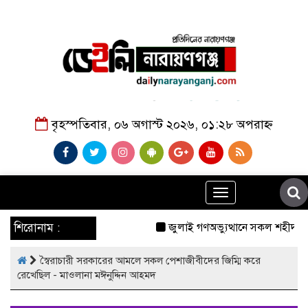
বৃহস্পতিবার, ০৬ অগাস্ট ২০২৬, ০১:২৮ অপরাহ্ন
Toggle
navigation
শিরোনাম :
জুলাই গণঅভ্যুত্থানে সকল শহীদদে
স্বৈরাচারী সরকারের আমলে সকল পেশাজীবীদের জিম্মি করে
রেখেছিল - মাওলানা মঈনুদ্দিন আহমদ