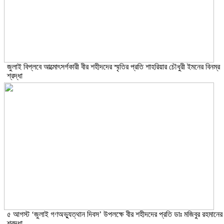
জুলাই বিপ্লবে আত্মোৎসর্গকারী বীর শহীদদের স্মৃতির প্রতি শাহরিয়ার চৌধুরী ইমনের বিনম্র
শ্রদ্ধা
৫ আগস্ট ‘জুলাই গণঅভ্যুত্থান দিবস’ উপলক্ষে বীর শহীদদের প্রতি ডাঃ মজিবুর রহমানের
শ্রদ্ধা