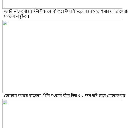
জুলাই অভ্যূত্থান বার্ষিকী উপলক্ষে কাঁচপুরে ইসলামী আন্দোলন বাংলাদেশ নারায়ণগঞ্জ জেলা
সমাবেশ অনুষ্ঠিত।
তোলারাম কলেজে ছাত্রদল-শিবির সংঘর্ষের তীব্র নিন্দা ও ৫ দফা দাবি ছাত্র ফেডারেশনের