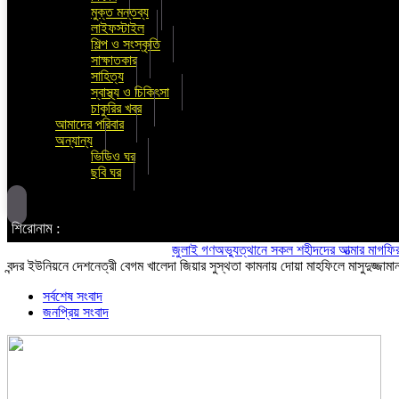
মুক্ত মন্তব্য
লাইফস্টাইল
শিল্প ও সংস্কৃতি
সাক্ষাতকার
সাহিত্য
স্বাস্থ্য ও চিকিৎসা
চাকুরির খবর
আমাদের পরিবার
অন্যান্য
ভিডিও ঘর
ছবি ঘর
শিরোনাম :
জুলাই গণঅভ্যুত্থানে সকল শহীদদের আত্মার মাগফিরাত কামন
বন্দর ইউনিয়নে দেশনেত্রী বেগম খালেদা জিয়ার সুস্থতা কামনায় দোয়া মাহফিলে মাসুদুজ্জামা
সর্বশেষ সংবাদ
জনপ্রিয় সংবাদ