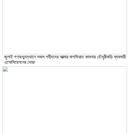
জুলাই গণঅভ্যুত্থানে সকল শহীদদের আত্মার মাগফিরাত কামনায় চৌধুরীবাড়ি ব্যবসায়ী
এসোসিয়েশনের দোয়া