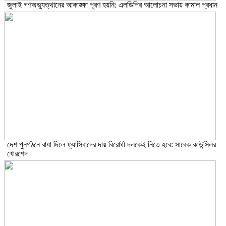
জুলাই গণঅভ্যুত্থানের আকাঙ্ক্ষা পূরণ হয়নি: এলডিপির আলোচনা সভায় কামাল প্রধান
দেশ পুনর্গঠনে বাধা দিলে ফ্যাসিবাদের দায় বিরোধী দলকেই নিতে হবে: সাবেক কাউন্সিলর
খোরশেদ