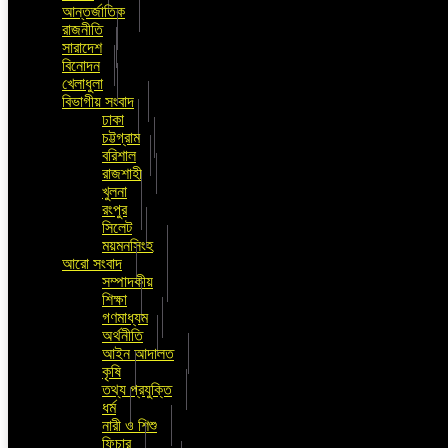
আন্তর্জাতিক
রাজনীতি
সারাদেশ
বিনোদন
খেলাধুলা
বিভাগীয় সংবাদ
ঢাকা
চট্টগ্রাম
বরিশাল
রাজশাহী
খুলনা
রংপুর
সিলেট
ময়মনসিংহ
আরো সংবাদ
সম্পাদকীয়
শিক্ষা
গণমাধ্যম
অর্থনীতি
আইন আদালত
কৃষি
তথ্য প্রযুক্তি
ধর্ম
নারী ও শিশু
ফিচার