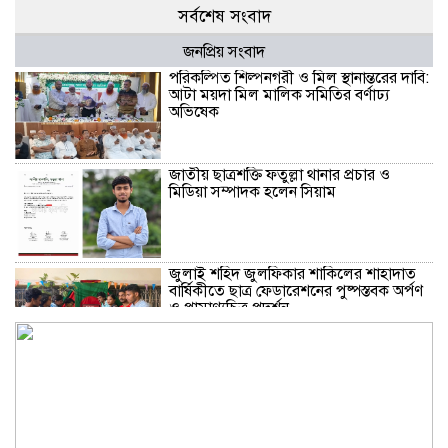
সর্বশেষ সংবাদ
জনপ্রিয় সংবাদ
পরিকল্পিত শিল্পনগরী ও মিল স্থানান্তরের দাবি:
আটা ময়দা মিল মালিক সমিতির বর্ণাঢ্য
অভিষেক
জাতীয় ছাত্রশক্তি ফতুল্লা থানার প্রচার ও
মিডিয়া সম্পাদক হলেন সিয়াম
​জুলাই শহিদ জুলফিকার শাকিলের শাহাদাত
বার্ষিকীতে ছাত্র ফেডারেশনের পুষ্পস্তবক অর্পণ
ও প্রামাণ্যচিত্র প্রদর্শন
বন্দরে গ্যাস লিকেজে একই পরিবারের ৩ জন
দগ্ধ, মহানগরী আমীর আবদুুল জব্বারের
উদ্বেগ ও সমবেদনা