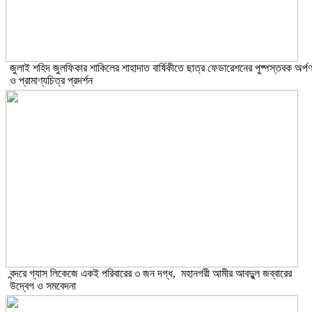
​জুলাই শহিদ জুলফিকার শাকিলের শাহাদাত বার্ষিকীতে ছাত্র ফেডারেশনের পুষ্পস্তবক অর্প
ও প্রামাণ্যচিত্র প্রদর্শন
বন্দরে গ্যাস লিকেজে একই পরিবারের ৩ জন দগ্ধ, মহানগরী আমীর আবদুুল জব্বারের
উদ্বেগ ও সমবেদনা