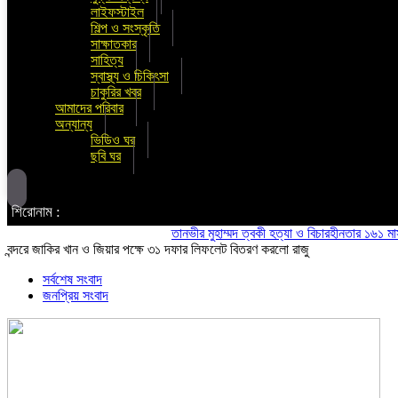
লাইফস্টাইল
শিল্প ও সংস্কৃতি
সাক্ষাতকার
সাহিত্য
স্বাস্থ্য ও চিকিৎসা
চাকুরির খবর
আমাদের পরিবার
অন্যান্য
ভিডিও ঘর
ছবি ঘর
শিরোনাম :
তানভীর মুহাম্মদ ত্বকী হত্যা ও বিচারহীনতার ১৬১ মাস উপল
বন্দরে জাকির খান ও জিয়ার পক্ষে ৩১ দফার লিফলেট বিতরণ করলো রাজু
সর্বশেষ সংবাদ
জনপ্রিয় সংবাদ