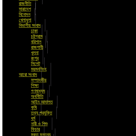
রাজনীতি
সারাদেশ
বিনোদন
খেলাধুলা
বিভাগীয় সংবাদ
ঢাকা
চট্টগ্রাম
বরিশাল
রাজশাহী
খুলনা
রংপুর
সিলেট
ময়মনসিংহ
আরো সংবাদ
সম্পাদকীয়
শিক্ষা
গণমাধ্যম
অর্থনীতি
আইন আদালত
কৃষি
তথ্য প্রযুক্তি
ধর্ম
নারী ও শিশু
ফিচার
মুক্ত মন্তব্য