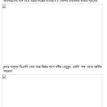
ব্যবসায়ীদের সঙ্গে নিয়ে নারায়ণগঞ্জের উন্নয়নে ৫ এমপির ঐক্যবদ্ধ থাকার প্রত্যয়
বন্দরে অসুস্থ বিএনপি নেতা তারা মিয়ার পাশে দলীয় নেতৃবৃন্দ, এমপি’ পক্ষ থেকে আর্থিক
সহায়তা