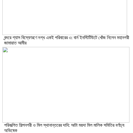
বন্দরে গ্যাস বিস্ফোরণে দগ্ধ একই পরিবারের ৩: বার্ন ইনস্টিটিউটে খোঁজ নিলেন মহানগরী
জামায়াত আমীর
পরিকল্পিত শিল্পনগরী ও মিল স্থানান্তরের দাবি: আটা ময়দা মিল মালিক সমিতির বর্ণাঢ্য
অভিষেক