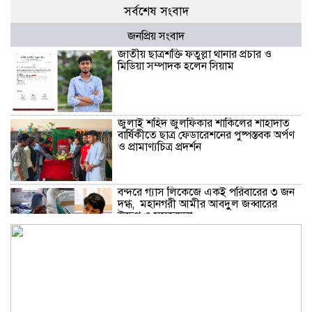
সর্বশেষ সংবাদ
জনপ্রিয় সংবাদ
জাতীয় ছাত্রশক্তি ফতুল্লা থানার প্রচার ও
মিডিয়া সম্পাদক হলেন সিয়াম
​জুলাই শহিদ জুলফিকার শাকিলের শাহাদাত
বার্ষিকীতে ছাত্র ফেডারেশনের পুষ্পস্তবক অর্পণ
ও প্রামাণ্যচিত্র প্রদর্শন
বন্দরে গ্যাস লিকেজে একই পরিবারের ৩ জন
দগ্ধ, মহানগরী আমীর আবদুুল জব্বারের
উদ্বেগ ও সমবেদনা
মাদক ও ছিনতাই এর বিরুদ্ধে ১নং বাবুরাইলে
প্রস্তুতিমূলক আলোচনা সভা