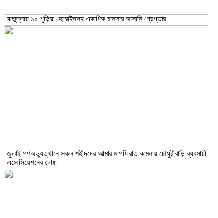
ফতুল্লায় ১০ পুড়িয়া হেরোইনসহ একাধিক মামলার আসামি গ্রেপ্তার
জুলাই গণঅভ্যুত্থানে সকল শহীদদের আত্মার মাগফিরাত কামনায় চৌধুরীবাড়ি ব্যবসায়ী
এসোসিয়েশনের দোয়া