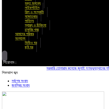
মুক্ত মন্তব্য
লাইফস্টাইল
শিল্প ও সংস্কৃতি
সাক্ষাতকার
সাহিত্য
স্বাস্থ্য ও চিকিৎসা
চাকুরির খবর
আমাদের পরিবার
অন্যান্য
ভিডিও ঘর
ছবি ঘর
শিরোনাম :
সরকারি তোলারাম কলেজে জুলাই গণঅভ্যুত্থানের শহীদদের স্
পিকআাপ জব্দ
সর্বশেষ সংবাদ
জনপ্রিয় সংবাদ