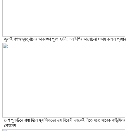
জুলাই গণঅভ্যুত্থানের আকাঙ্ক্ষা পূরণ হয়নি: এলডিপির আলোচনা সভায় কামাল প্রধান
দেশ পুনর্গঠনে বাধা দিলে ফ্যাসিবাদের দায় বিরোধী দলকেই নিতে হবে: সাবেক কাউন্সিলর
খোরশেদ