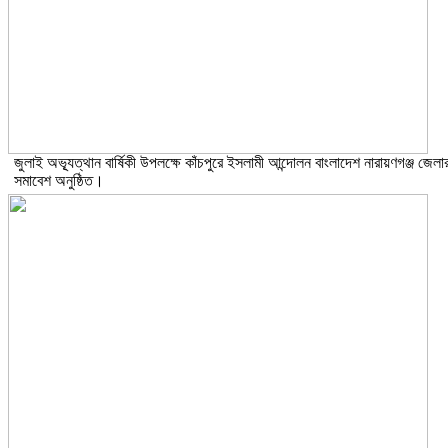
জুলাই অভ্যূত্থান বার্ষিকী উপলক্ষে কাঁচপুরে ইসলামী আন্দোলন বাংলাদেশ নারায়ণগঞ্জ জেলা
সমাবেশ অনুষ্ঠিত।