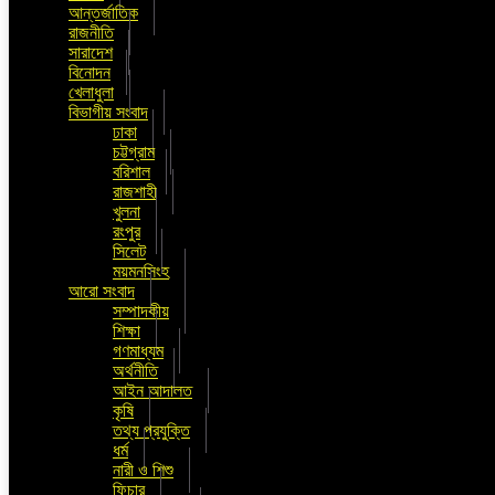
আন্তর্জাতিক
রাজনীতি
সারাদেশ
বিনোদন
খেলাধুলা
বিভাগীয় সংবাদ
ঢাকা
চট্টগ্রাম
বরিশাল
রাজশাহী
খুলনা
রংপুর
সিলেট
ময়মনসিংহ
আরো সংবাদ
সম্পাদকীয়
শিক্ষা
গণমাধ্যম
অর্থনীতি
আইন আদালত
কৃষি
তথ্য প্রযুক্তি
ধর্ম
নারী ও শিশু
ফিচার