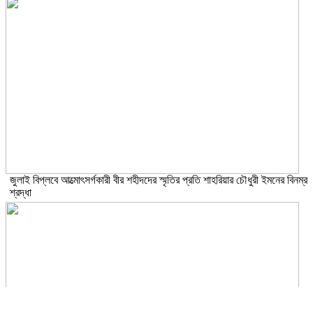
জুলাই বিপ্লবে আত্মোৎসর্গকারী বীর শহীদদের স্মৃতির প্রতি শাহরিয়ার চৌধুরী ইমনের বিনম্র
শ্রদ্ধা