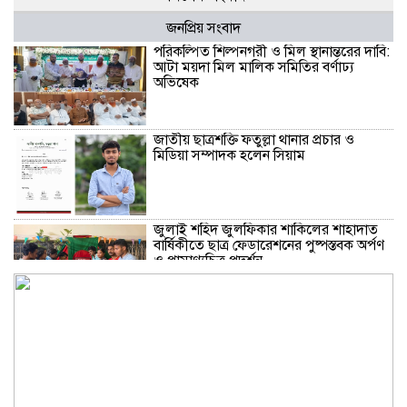
জনপ্রিয় সংবাদ
পরিকল্পিত শিল্পনগরী ও মিল স্থানান্তরের দাবি:
আটা ময়দা মিল মালিক সমিতির বর্ণাঢ্য
অভিষেক
জাতীয় ছাত্রশক্তি ফতুল্লা থানার প্রচার ও
মিডিয়া সম্পাদক হলেন সিয়াম
​জুলাই শহিদ জুলফিকার শাকিলের শাহাদাত
বার্ষিকীতে ছাত্র ফেডারেশনের পুষ্পস্তবক অর্পণ
ও প্রামাণ্যচিত্র প্রদর্শন
বন্দরে গ্যাস লিকেজে একই পরিবারের ৩ জন
দগ্ধ, মহানগরী আমীর আবদুুল জব্বারের
উদ্বেগ ও সমবেদনা