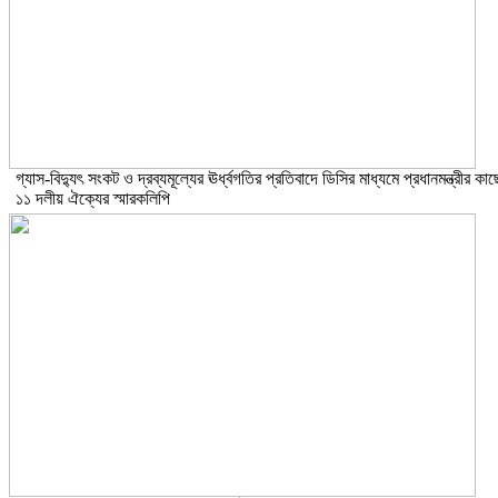
গ্যাস-বিদ্যুৎ সংকট ও দ্রব্যমূল্যের ঊর্ধ্বগতির প্রতিবাদে ডিসির মাধ্যমে প্রধানমন্ত্রীর কাছ
১১ দলীয় ঐক্যের স্মারকলিপি