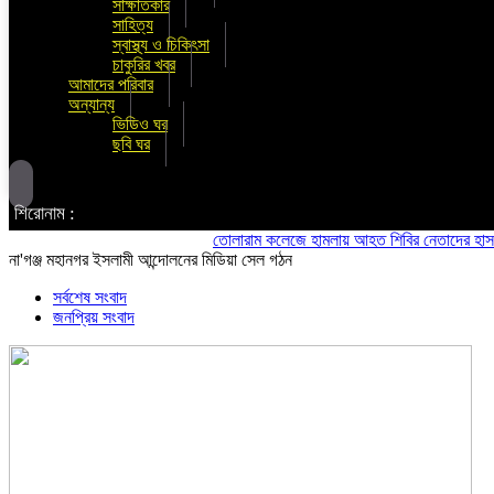
সাক্ষাতকার
সাহিত্য
স্বাস্থ্য ও চিকিৎসা
চাকুরির খবর
আমাদের পরিবার
অন্যান্য
ভিডিও ঘর
ছবি ঘর
শিরোনাম :
তোলারাম কলেজে হামলায় আহত শিবির নেতাদের হাসপাতালে দ
না'গঞ্জ মহানগর ইসলামী আন্দোলনের মিডিয়া সেল গঠন
সর্বশেষ সংবাদ
জনপ্রিয় সংবাদ