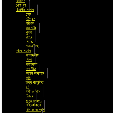
বিনোদন
খেলাধুলা
বিভাগীয় সংবাদ
ঢাকা
চট্টগ্রাম
বরিশাল
রাজশাহী
খুলনা
রংপুর
সিলেট
ময়মনসিংহ
আরো সংবাদ
সম্পাদকীয়
শিক্ষা
গণমাধ্যম
অর্থনীতি
আইন আদালত
কৃষি
তথ্য প্রযুক্তি
ধর্ম
নারী ও শিশু
ফিচার
মুক্ত মন্তব্য
লাইফস্টাইল
শিল্প ও সংস্কৃতি