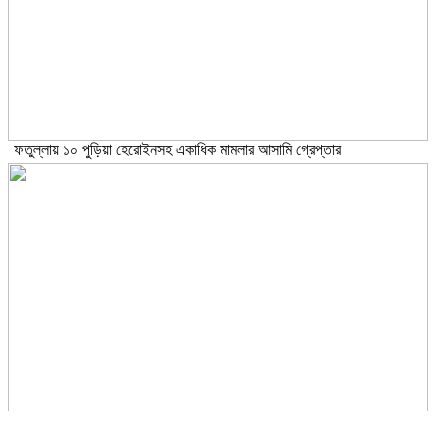
ফতুল্লায় ১০ পুড়িয়া হেরোইনসহ একাধিক মামলার আসামি গ্রেপ্তার
জুলাই গণঅভ্যুত্থানে সকল শহীদদের আত্মার মাগফিরাত কামনায় চৌধুরীবাড়ি ব্যবসায়ী
এসোসিয়েশনের দোয়া