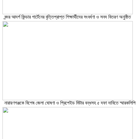
বন্দর আদর্শ কিন্ডার গার্টেনের বৃত্তিপ্রাপ্ত শিক্ষার্থীদের সংবর্ধণা ও সনদ বিতরণ অনুষ্ঠিত
নারায়ণগঞ্জকে বিশেষ জেলা ঘোষণা ও প্রিপেইড মিটার বন্ধসহ ৫ দফা দাবিতে স্মারকলিপি