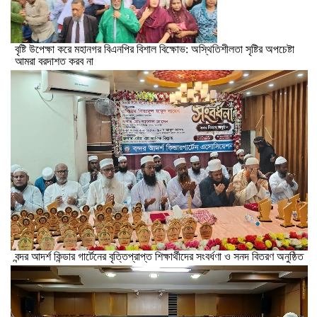
বৃষ্টি উপেক্ষা করে মহানগর বিএনপির বিশাল বিক্ষোভ: অস্থিতিশীলতা সৃষ্টির অপচেষ্টা
আমরা বরদাশত করব না
বন্দর আদর্শ কিন্ডার গার্টেনের বৃত্তিপ্রাপ্ত শিক্ষার্থীদের সংবর্ধণা ও সনদ বিতরণ অনুষ্ঠিত