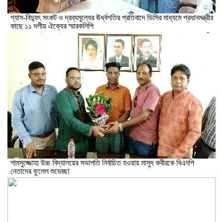
গ্যাস-বিদ্যুৎ সংকট ও দ্রব্যমূল্যের ঊর্ধ্বগতির প্রতিবাদে ডিসির মাধ্যমে প্রধানমন্ত্রীর
কাছে ১১ দলীয় ঐক্যের স্মারকলিপি
শামসুজ্জোহা উচ্চ বিদ্যালয়ের সভাপতি নির্বাচিত হওয়ায় মাসুদ কবীরকে বিএনপি
নেতাদের ফুলেল শুভেচ্ছা