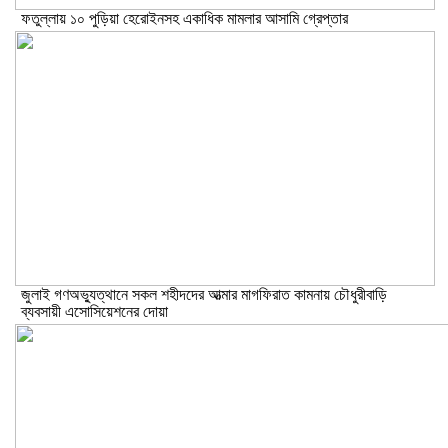
ফতুল্লায় ১০ পুড়িয়া হেরোইনসহ একাধিক মামলার আসামি গ্রেপ্তার
জুলাই গণঅভ্যুত্থানে সকল শহীদদের আত্মার মাগফিরাত কামনায় চৌধুরীবাড়ি
ব্যবসায়ী এসোসিয়েশনের দোয়া