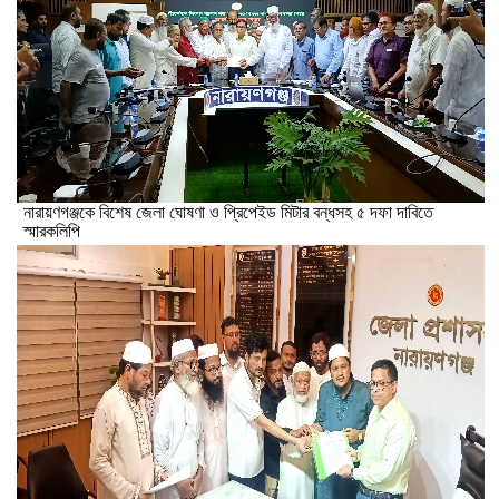
নারায়ণগঞ্জকে বিশেষ জেলা ঘোষণা ও প্রিপেইড মিটার বন্ধসহ ৫ দফা দাবিতে
স্মারকলিপি