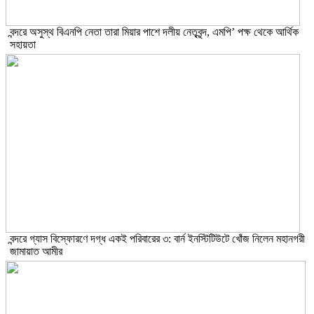
বন্দরে অসুস্থ বিএনপি নেতা তারা মিয়ার পাশে দলীয় নেতৃবৃন্দ, এমপি’ পক্ষ থেকে আর্থিক
সহায়তা
বন্দরে গ্যাস বিস্ফোরণে দগ্ধ একই পরিবারের ৩: বার্ন ইনস্টিটিউটে খোঁজ নিলেন মহানগরী
জামায়াত আমীর