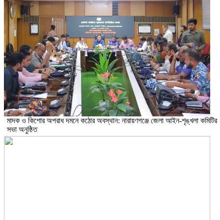
মাদক ও কিশোর অপরাধ দমনে কঠোর অবস্থান: নারায়ণগঞ্জে জেলা আইন-শৃঙ্খলা কমিটির
সভা অনুষ্ঠিত