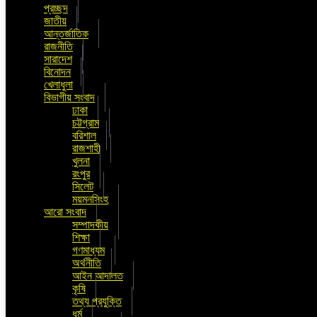
প্রচ্ছদ
জাতীয়
আন্তর্জাতিক
রাজনীতি
সারাদেশ
বিনোদন
খেলাধুলা
বিভাগীয় সংবাদ
ঢাকা
চট্টগ্রাম
বরিশাল
রাজশাহী
খুলনা
রংপুর
সিলেট
ময়মনসিংহ
আরো সংবাদ
সম্পাদকীয়
শিক্ষা
গণমাধ্যম
অর্থনীতি
আইন আদালত
কৃষি
তথ্য প্রযুক্তি
ধর্ম