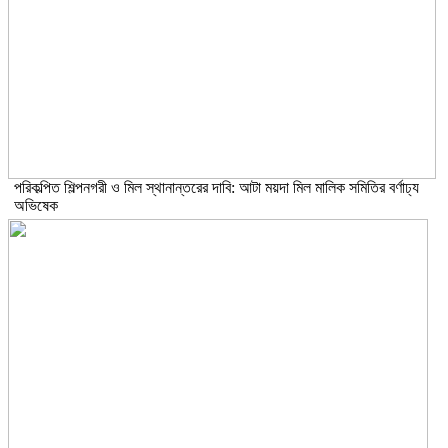
পরিকল্পিত শিল্পনগরী ও মিল স্থানান্তরের দাবি: আটা ময়দা মিল মালিক সমিতির বর্ণাঢ্য
অভিষেক