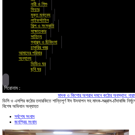
নারী ও শিশু
ফিচার
মুক্ত মন্তব্য
লাইফস্টাইল
শিল্প ও সংস্কৃতি
সাক্ষাতকার
সাহিত্য
স্বাস্থ্য ও চিকিৎসা
চাকুরির খবর
আমাদের পরিবার
অন্যান্য
ভিডিও ঘর
ছবি ঘর
শিরোনাম :
মাদক ও কিশোর অপরাধ দমনে কঠোর অবস্থান: নারায়ণগঞ্জে জে
ডিসি ও এসপির কঠোর তদারকিতে শান্তিপূর্ণ ঈদ উদযাপন সহ মাদক-সন্ত্রাস-চাঁদাবাজি নির্মূল
বিশেষ অভিযান অব্যাহত
সর্বশেষ সংবাদ
জনপ্রিয় সংবাদ