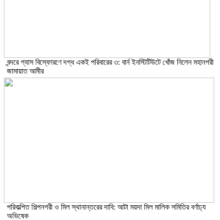
বন্দরে গ্যাস বিস্ফোরণে দগ্ধ একই পরিবারের ৩: বার্ন ইনস্টিটিউটে খোঁজ নিলেন মহানগরী
জামায়াত আমীর
পরিকল্পিত শিল্পনগরী ও মিল স্থানান্তরের দাবি: আটা ময়দা মিল মালিক সমিতির বর্ণাঢ্য
অভিষেক