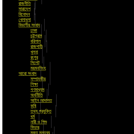
রাজনীতি
সারাদেশ
বিনোদন
খেলাধুলা
বিভাগীয় সংবাদ
ঢাকা
চট্টগ্রাম
বরিশাল
রাজশাহী
খুলনা
রংপুর
সিলেট
ময়মনসিংহ
আরো সংবাদ
সম্পাদকীয়
শিক্ষা
গণমাধ্যম
অর্থনীতি
আইন আদালত
কৃষি
তথ্য প্রযুক্তি
ধর্ম
নারী ও শিশু
ফিচার
মুক্ত মন্তব্য