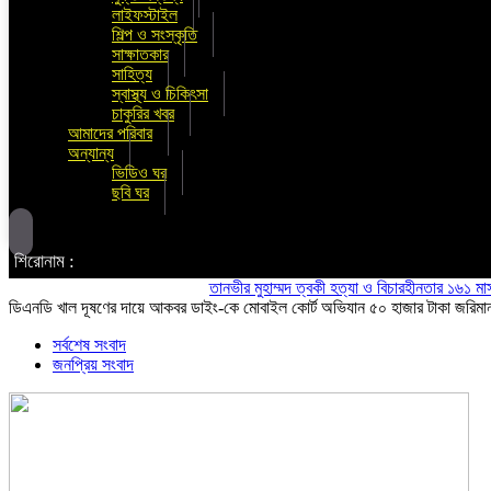
লাইফস্টাইল
শিল্প ও সংস্কৃতি
সাক্ষাতকার
সাহিত্য
স্বাস্থ্য ও চিকিৎসা
চাকুরির খবর
আমাদের পরিবার
অন্যান্য
ভিডিও ঘর
ছবি ঘর
শিরোনাম :
তানভীর মুহাম্মদ ত্বকী হত্যা ও বিচারহীনতার ১৬১ মাস উপলক
ডিএনডি খাল দূষণের দায়ে আকবর ডাইং-কে মোবাইল কোর্ট অভিযান ৫০ হাজার টাকা জরিমা
সর্বশেষ সংবাদ
জনপ্রিয় সংবাদ