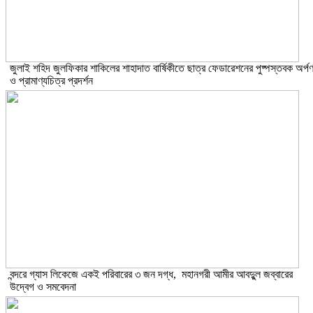
​জুলাই শহিদ জুলফিকার শাকিলের শাহাদাত বার্ষিকীতে ছাত্র ফেডারেশনের পুষ্পস্তবক অর্প
ও প্রামাণ্যচিত্র প্রদর্শন
বন্দরে গ্যাস লিকেজে একই পরিবারের ৩ জন দগ্ধ, মহানগরী আমীর আবদুুল জব্বারের
উদ্বেগ ও সমবেদনা