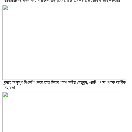
ব্যবসায়ীদের সঙ্গে নিয়ে নারায়ণগঞ্জের উন্নয়নে ৫ এমপির ঐক্যবদ্ধ থাকার প্রত্যয়
বন্দরে অসুস্থ বিএনপি নেতা তারা মিয়ার পাশে দলীয় নেতৃবৃন্দ, এমপি’ পক্ষ থেকে আর্থিক
সহায়তা