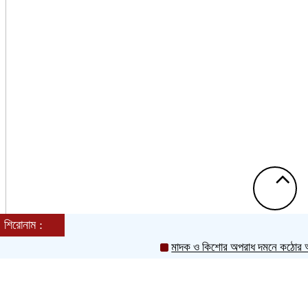
শিরোনাম :
রবিবার, ০৯ অগাস্ট ২০২৬, ০৯:২৮ অপরাহ্ন
মাদক ও কিশোর অপরাধ দমনে কঠোর অবস্থান
Toggle
navigation