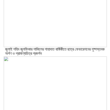
​জুলাই শহিদ জুলফিকার শাকিলের শাহাদাত বার্ষিকীতে ছাত্র ফেডারেশনের পুষ্পস্তবক
অর্পণ ও প্রামাণ্যচিত্র প্রদর্শন