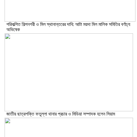
পরিকল্পিত শিল্পনগরী ও মিল স্থানান্তরের দাবি: আটা ময়দা মিল মালিক সমিতির বর্ণাঢ্য
অভিষেক
জাতীয় ছাত্রশক্তি ফতুল্লা থানার প্রচার ও মিডিয়া সম্পাদক হলেন সিয়াম