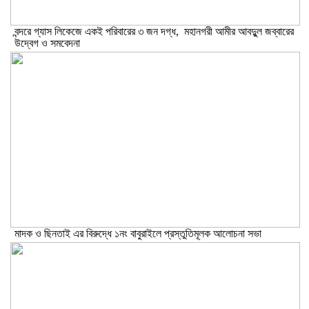
বন্দরে গ্যাস লিকেজে একই পরিবারের ৩ জন দগ্ধ, মহানগরী আমীর আবদুুল জব্বারের
উদ্বেগ ও সমবেদনা
মাদক ও ছিনতাই এর বিরুদ্ধে ১নং বাবুরাইলে প্রস্তুতিমূলক আলোচনা সভা