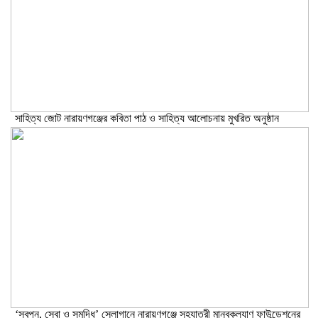
সাহিত্য জোট নারায়ণগঞ্জের কবিতা পাঠ ও সাহিত্য আলোচনায় মুখরিত অনুষ্ঠান
‘স্বপ্ন, সেবা ও সমৃদ্ধি’ স্লোগানে নারায়ণগঞ্জে সহযাত্রী মানবকল্যাণ ফাউন্ডেশনের