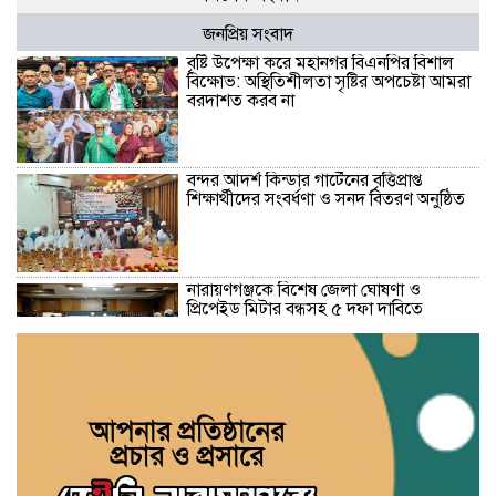
জনপ্রিয় সংবাদ
বৃষ্টি উপেক্ষা করে মহানগর বিএনপির বিশাল
বিক্ষোভ: অস্থিতিশীলতা সৃষ্টির অপচেষ্টা আমরা
বরদাশত করব না
বন্দর আদর্শ কিন্ডার গার্টেনের বৃত্তিপ্রাপ্ত
শিক্ষার্থীদের সংবর্ধণা ও সনদ বিতরণ অনুষ্ঠিত
নারায়ণগঞ্জকে বিশেষ জেলা ঘোষণা ও
প্রিপেইড মিটার বন্ধসহ ৫ দফা দাবিতে
স্মারকলিপি
গ্যাস-বিদ্যুৎ সংকট ও দ্রব্যমূল্যের ঊর্ধ্বগতির
প্রতিবাদে ডিসির মাধ্যমে প্রধানমন্ত্রীর কাছে ১১
দলীয় ঐক্যের স্মারকলিপি