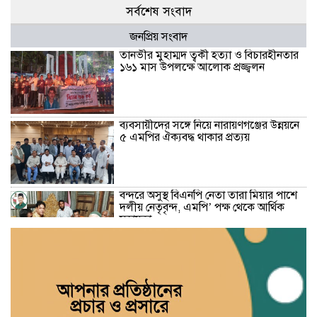
সর্বশেষ সংবাদ
জনপ্রিয় সংবাদ
তানভীর মুহাম্মদ ত্বকী হত্যা ও বিচারহীনতার
১৬১ মাস উপলক্ষে আলোক প্রজ্জ্বলন
ব্যবসায়ীদের সঙ্গে নিয়ে নারায়ণগঞ্জের উন্নয়নে
৫ এমপির ঐক্যবদ্ধ থাকার প্রত্যয়
বন্দরে অসুস্থ বিএনপি নেতা তারা মিয়ার পাশে
দলীয় নেতৃবৃন্দ, এমপি’ পক্ষ থেকে আর্থিক
সহায়তা
বন্দরে গ্যাস বিস্ফোরণে দগ্ধ একই পরিবারের
৩: বার্ন ইনস্টিটিউটে খোঁজ নিলেন মহানগরী
জামায়াত আমীর