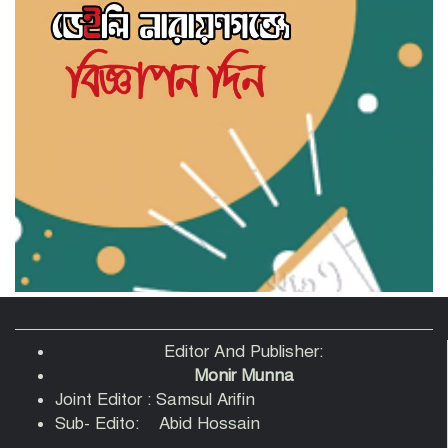
পরিকল্পিত শিল্পনগরী ও মিল স্থানান্তরের দাবি:
আটা ময়দা মিল মালিক সমিতির বর্ণাঢ্য
অভিষেক
জাতীয় ছাত্রশক্তি ফতুল্লা থানার প্রচার ও
মিডিয়া সম্পাদক হলেন সিয়াম
​জুলাই শহিদ জুলফিকার শাকিলের শাহাদাত
বার্ষিকীতে ছাত্র ফেডারেশনের পুষ্পস্তবক অর্পণ
ও প্রামাণ্যচিত্র প্রদর্শন
Editor And Publisher:
Monir Munna
Joint Editor : Samsul Arifin
Sub- Edito: Abid Hossain