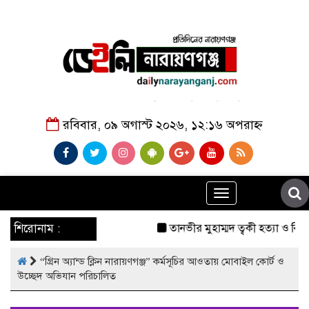
রবিবার, ০৯ অগাস্ট ২০২৬, ১২:১৬ অপরাহ্ন
Toggle
navigation
শিরোনাম :
তানভীর মুহাম্মদ ত্বকী হত্যা ও বি
“গ্রিন অ্যান্ড ক্লিন নারায়ণগঞ্জ” কর্মসূচির আওতায় মোবাইল কোর্ট ও
উচ্ছেদ অভিযান পরিচালিত