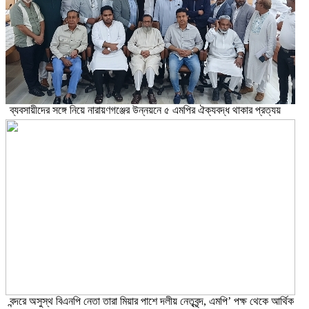
ব্যবসায়ীদের সঙ্গে নিয়ে নারায়ণগঞ্জের উন্নয়নে ৫ এমপির ঐক্যবদ্ধ থাকার প্রত্যয়
বন্দরে অসুস্থ বিএনপি নেতা তারা মিয়ার পাশে দলীয় নেতৃবৃন্দ, এমপি’ পক্ষ থেকে আর্থিক