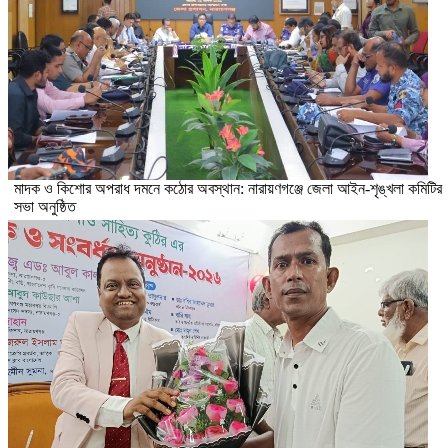
মাদক ও কিশোর অপরাধ দমনে কঠোর অবস্থান: নারায়ণগঞ্জে জেলা আইন-শৃঙ্খলা কমিটির
সভা অনুষ্ঠিত