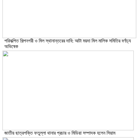
পরিকল্পিত শিল্পনগরী ও মিল স্থানান্তরের দাবি: আটা ময়দা মিল মালিক সমিতির বর্ণাঢ্য
অভিষেক
জাতীয় ছাত্রশক্তি ফতুল্লা থানার প্রচার ও মিডিয়া সম্পাদক হলেন সিয়াম