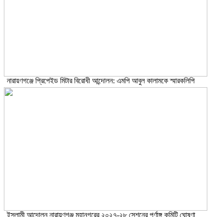
নারায়ণগঞ্জে প্রিপেইড মিটার বিরোধী আন্দোলন: এমপি আবুল কালামকে স্মারকলিপি
ইসলামী আন্দোলন নারায়ণগঞ্জ মহানগরের ২০২৭-২৮ সেশনের পূর্ণাঙ্গ কমিটি ঘোষণা