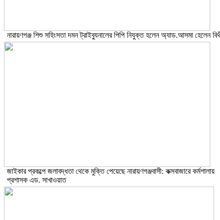
নারায়ণগঞ্জ শিশু সহিংসতা দমন ট্রাইব্যুনালের পিপি নিযুক্ত হলেন অ্যাড.আসমা হেলেন বিথ
জাইকার প্রকল্পে জলাবদ্ধতা থেকে মুক্তি পেয়েছে নারায়ণগঞ্জবাসী: কক্সবাজারে কর্মশালায়
প্রশাসক এড. সাখাওয়াত