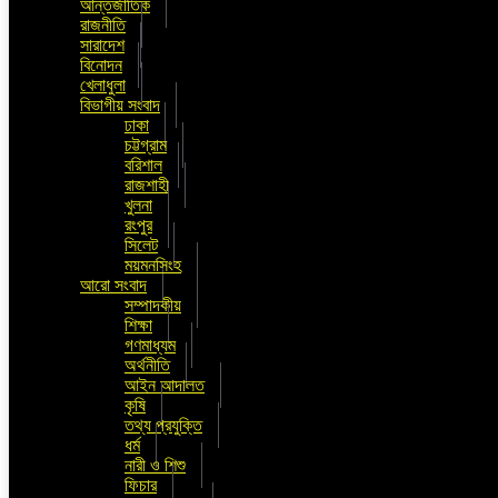
আন্তর্জাতিক
রাজনীতি
সারাদেশ
বিনোদন
খেলাধুলা
বিভাগীয় সংবাদ
ঢাকা
চট্টগ্রাম
বরিশাল
রাজশাহী
খুলনা
রংপুর
সিলেট
ময়মনসিংহ
আরো সংবাদ
সম্পাদকীয়
শিক্ষা
গণমাধ্যম
অর্থনীতি
আইন আদালত
কৃষি
তথ্য প্রযুক্তি
ধর্ম
নারী ও শিশু
ফিচার