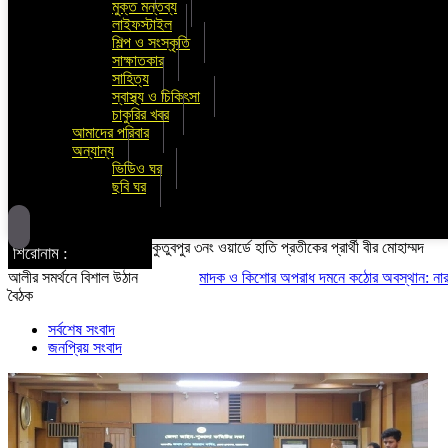
মুক্ত মন্তব্য
লাইফস্টাইল
শিল্প ও সংস্কৃতি
সাক্ষাতকার
সাহিত্য
স্বাস্থ্য ও চিকিৎসা
চাকুরির খবর
আমাদের পরিবার
অন্যান্য
ভিডিও ঘর
ছবি ঘর
কুতুবপুর ৩নং ওয়ার্ডে হাতি প্রতীকের প্রার্থী বীর মোহাম্মদ
শিরোনাম :
আলীর সমর্থনে বিশাল উঠান
মাদক ও কিশোর অপরাধ দমনে কঠোর অবস্থান: নারায়ণগঞ্জে জ
বৈঠক
সর্বশেষ সংবাদ
জনপ্রিয় সংবাদ