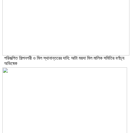
পরিকল্পিত শিল্পনগরী ও মিল স্থানান্তরের দাবি: আটা ময়দা মিল মালিক সমিতির বর্ণাঢ্য
অভিষেক