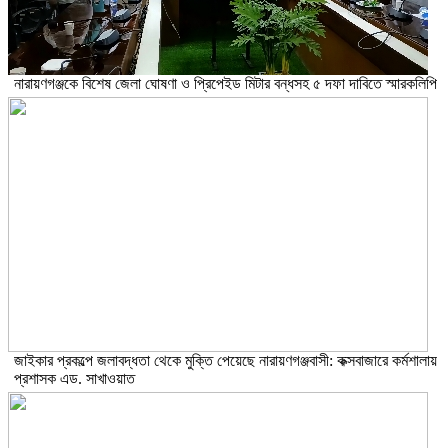
নারায়ণগঞ্জকে বিশেষ জেলা ঘোষণা ও প্রিপেইড মিটার বন্ধসহ ৫ দফা দাবিতে স্মারকলিপি
জাইকার প্রকল্পে জলাবদ্ধতা থেকে মুক্তি পেয়েছে নারায়ণগঞ্জবাসী: কক্সবাজারে কর্মশালায়
প্রশাসক এড. সাখাওয়াত