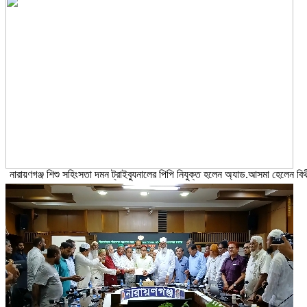
নারায়ণগঞ্জ শিশু সহিংসতা দমন ট্রাইব্যুনালের পিপি নিযুক্ত হলেন অ্যাড.আসমা হেলেন বিথ