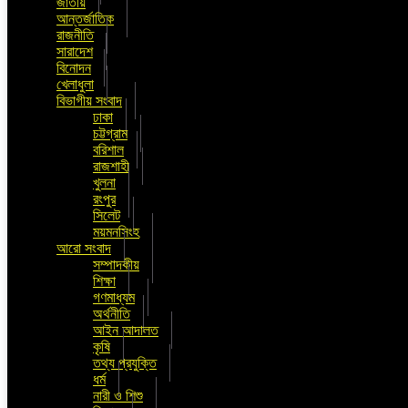
জাতীয়
আন্তর্জাতিক
রাজনীতি
সারাদেশ
বিনোদন
খেলাধুলা
বিভাগীয় সংবাদ
ঢাকা
চট্টগ্রাম
বরিশাল
রাজশাহী
খুলনা
রংপুর
সিলেট
ময়মনসিংহ
আরো সংবাদ
সম্পাদকীয়
শিক্ষা
গণমাধ্যম
অর্থনীতি
আইন আদালত
কৃষি
তথ্য প্রযুক্তি
ধর্ম
নারী ও শিশু