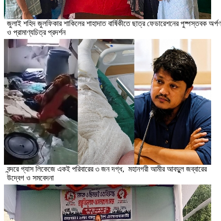
​জুলাই শহিদ জুলফিকার শাকিলের শাহাদাত বার্ষিকীতে ছাত্র ফেডারেশনের পুষ্পস্তবক অর্প
ও প্রামাণ্যচিত্র প্রদর্শন
বন্দরে গ্যাস লিকেজে একই পরিবারের ৩ জন দগ্ধ, মহানগরী আমীর আবদুুল জব্বারের
উদ্বেগ ও সমবেদনা