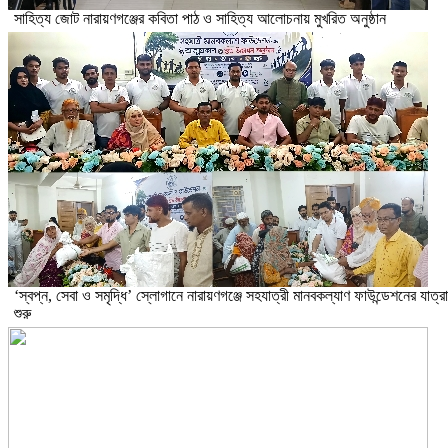
সাহিত্য জোট নারায়ণগঞ্জের কবিতা পাঠ ও সাহিত্য আলোচনায় মুখরিত অনুষ্ঠান
‘স্বপ্ন, সেবা ও সমৃদ্ধি’ স্লোগানে নারায়ণগঞ্জে সহযাত্রী মানবকল্যাণ ফাউন্ডেশনের যাত্রা
শুরু