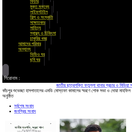
ফিচার
মুক্ত মন্তব্য
লাইফস্টাইল
শিল্প ও সংস্কৃতি
সাক্ষাতকার
সাহিত্য
স্বাস্থ্য ও চিকিৎসা
চাকুরির খবর
আমাদের পরিবার
অন্যান্য
ভিডিও ঘর
ছবি ঘর
শিরোনাম :
জাতীয় ছাত্রশক্তি ফতুল্লা থানার প্রচার ও মিডিয়া সম্পাদক হলে
কাঁচপুর শুভেচ্ছা হাসপাতালের এমডি মোস্তফা কামালের স্মরণে শোক সভা ও দোয়া মাহফিল
অনুষ্ঠিত
সর্বশেষ সংবাদ
জনপ্রিয় সংবাদ