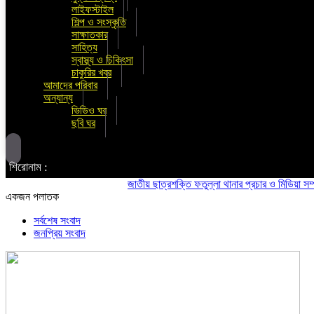
লাইফস্টাইল
শিল্প ও সংস্কৃতি
সাক্ষাতকার
সাহিত্য
স্বাস্থ্য ও চিকিৎসা
চাকুরির খবর
আমাদের পরিবার
অন্যান্য
ভিডিও ঘর
ছবি ঘর
শিরোনাম :
জাতীয় ছাত্রশক্তি ফতুল্লা থানার প্রচার ও মিডিয়া সম্পাদক
একজন পলাতক
সর্বশেষ সংবাদ
জনপ্রিয় সংবাদ