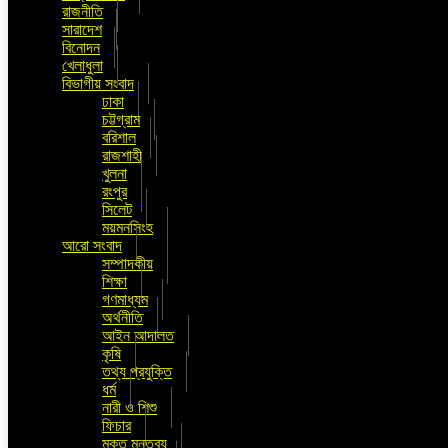
রাজনীতি
সারাদেশ
বিনোদন
খেলাধুলা
বিভাগীয় সংবাদ
ঢাকা
চট্টগ্রাম
বরিশাল
রাজশাহী
খুলনা
রংপুর
সিলেট
ময়মনসিংহ
আরো সংবাদ
সম্পাদকীয়
শিক্ষা
গণমাধ্যম
অর্থনীতি
আইন আদালত
কৃষি
তথ্য প্রযুক্তি
ধর্ম
নারী ও শিশু
ফিচার
মুক্ত মন্তব্য