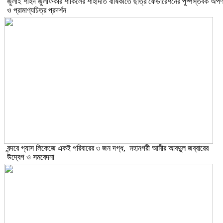
​জুলাই শহিদ জুলফিকার শাকিলের শাহাদাত বার্ষিকীতে ছাত্র ফেডারেশনের পুষ্পস্তবক অর্প
ও প্রামাণ্যচিত্র প্রদর্শন
বন্দরে গ্যাস লিকেজে একই পরিবারের ৩ জন দগ্ধ, মহানগরী আমীর আবদুুল জব্বারের
উদ্বেগ ও সমবেদনা