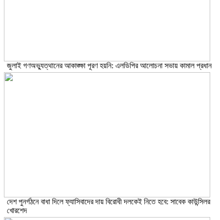
জুলাই গণঅভ্যুত্থানের আকাঙ্ক্ষা পূরণ হয়নি: এলডিপির আলোচনা সভায় কামাল প্রধান
দেশ পুনর্গঠনে বাধা দিলে ফ্যাসিবাদের দায় বিরোধী দলকেই নিতে হবে: সাবেক কাউন্সিলর
খোরশেদ