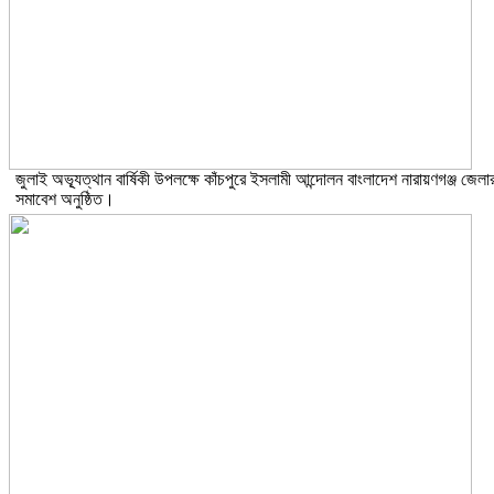
জুলাই অভ্যূত্থান বার্ষিকী উপলক্ষে কাঁচপুরে ইসলামী আন্দোলন বাংলাদেশ নারায়ণগঞ্জ জেলা
সমাবেশ অনুষ্ঠিত।