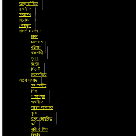
আন্তর্জাতিক
রাজনীতি
সারাদেশ
বিনোদন
খেলাধুলা
বিভাগীয় সংবাদ
ঢাকা
চট্টগ্রাম
বরিশাল
রাজশাহী
খুলনা
রংপুর
সিলেট
ময়মনসিংহ
আরো সংবাদ
সম্পাদকীয়
শিক্ষা
গণমাধ্যম
অর্থনীতি
আইন আদালত
কৃষি
তথ্য প্রযুক্তি
ধর্ম
নারী ও শিশু
ফিচার