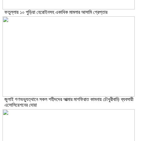
ফতুল্লায় ১০ পুড়িয়া হেরোইনসহ একাধিক মামলার আসামি গ্রেপ্তার
জুলাই গণঅভ্যুত্থানে সকল শহীদদের আত্মার মাগফিরাত কামনায় চৌধুরীবাড়ি ব্যবসায়ী
এসোসিয়েশনের দোয়া