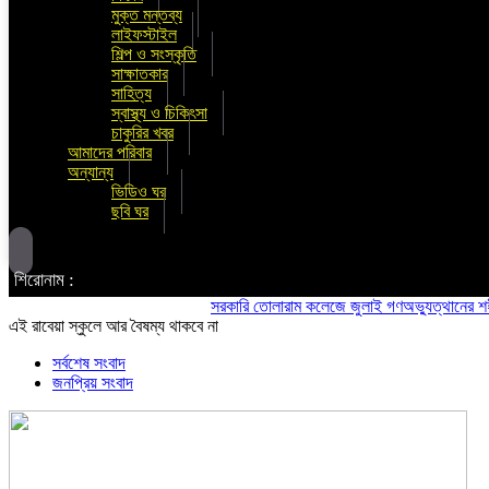
মুক্ত মন্তব্য
লাইফস্টাইল
শিল্প ও সংস্কৃতি
সাক্ষাতকার
সাহিত্য
স্বাস্থ্য ও চিকিৎসা
চাকুরির খবর
আমাদের পরিবার
অন্যান্য
ভিডিও ঘর
ছবি ঘর
শিরোনাম :
সরকারি তোলারাম কলেজে জুলাই গণঅভ্যুত্থানের শহীদদের স্
এই রাবেয়া স্কুলে আর বৈষম্য থাকবে না
সর্বশেষ সংবাদ
জনপ্রিয় সংবাদ