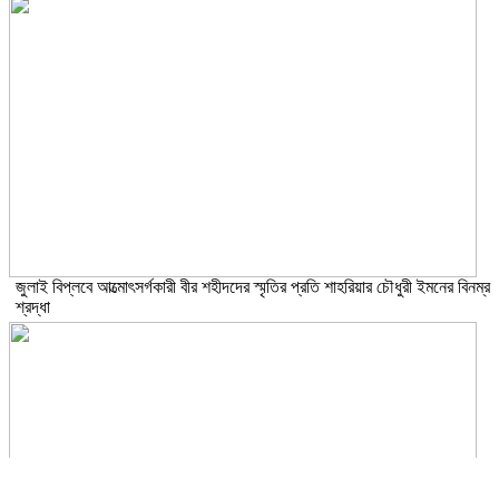
জুলাই বিপ্লবে আত্মোৎসর্গকারী বীর শহীদদের স্মৃতির প্রতি শাহরিয়ার চৌধুরী ইমনের বিনম্র
শ্রদ্ধা