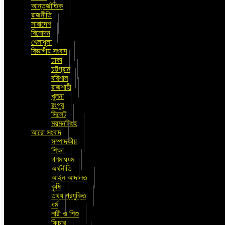
আন্তর্জাতিক
রাজনীতি
সারাদেশ
বিনোদন
খেলাধুলা
বিভাগীয় সংবাদ
ঢাকা
চট্টগ্রাম
বরিশাল
রাজশাহী
খুলনা
রংপুর
সিলেট
ময়মনসিংহ
আরো সংবাদ
সম্পাদকীয়
শিক্ষা
গণমাধ্যম
অর্থনীতি
আইন আদালত
কৃষি
তথ্য প্রযুক্তি
ধর্ম
নারী ও শিশু
ফিচার