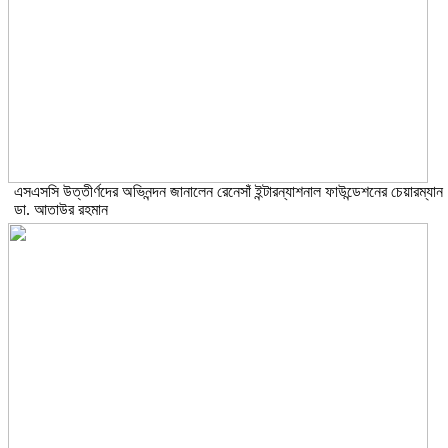
এসএসসি উত্তীর্ণদের অভিনন্দন জানালেন রেনেসাঁ ইন্টারন্যাশনাল ফাউন্ডেশনের চেয়ারম্যান
ডা. আতাউর রহমান