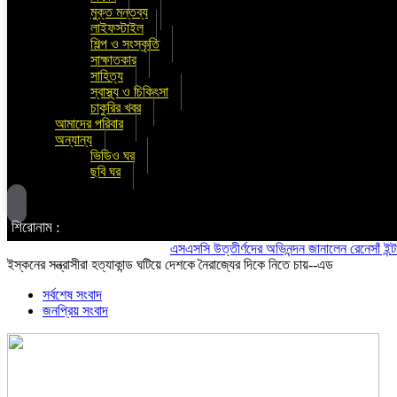
মুক্ত মন্তব্য
লাইফস্টাইল
শিল্প ও সংস্কৃতি
সাক্ষাতকার
সাহিত্য
স্বাস্থ্য ও চিকিৎসা
চাকুরির খবর
আমাদের পরিবার
অন্যান্য
ভিডিও ঘর
ছবি ঘর
শিরোনাম :
এসএসসি উত্তীর্ণদের অভিনন্দন জানালেন রেনেসাঁ ইন্টারন্যা
ইস্কনের সন্ত্রাসীরা হত্যাকান্ড ঘটিয়ে দেশকে নৈরাজ্যের দিকে নিতে চায়--এড
সর্বশেষ সংবাদ
জনপ্রিয় সংবাদ