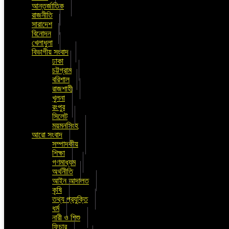
আন্তর্জাতিক
রাজনীতি
সারাদেশ
বিনোদন
খেলাধুলা
বিভাগীয় সংবাদ
ঢাকা
চট্টগ্রাম
বরিশাল
রাজশাহী
খুলনা
রংপুর
সিলেট
ময়মনসিংহ
আরো সংবাদ
সম্পাদকীয়
শিক্ষা
গণমাধ্যম
অর্থনীতি
আইন আদালত
কৃষি
তথ্য প্রযুক্তি
ধর্ম
নারী ও শিশু
ফিচার