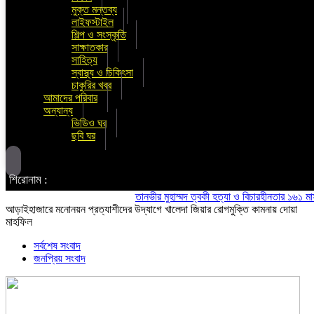
মুক্ত মন্তব্য
লাইফস্টাইল
শিল্প ও সংস্কৃতি
সাক্ষাতকার
সাহিত্য
স্বাস্থ্য ও চিকিৎসা
চাকুরির খবর
আমাদের পরিবার
অন্যান্য
ভিডিও ঘর
ছবি ঘর
শিরোনাম :
তানভীর মুহাম্মদ ত্বকী হত্যা ও বিচারহীনতার ১৬১ মাস উপল
আড়াইহাজারে মনোনয়ন প্রত্যাশীদের উদ্যাগে খালেদা জিয়ার রোগমুক্তি কামনায় দোয়া
মাহফিল
সর্বশেষ সংবাদ
জনপ্রিয় সংবাদ