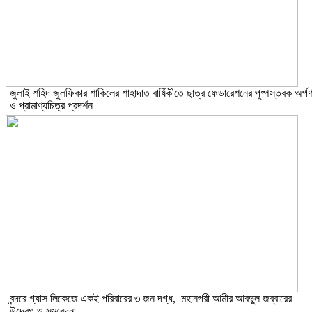
​জুলাই শহিদ জুলফিকার শাকিলের শাহাদাত বার্ষিকীতে ছাত্র ফেডারেশনের পুষ্পস্তবক অর্প
ও প্রামাণ্যচিত্র প্রদর্শন
বন্দরে গ্যাস লিকেজে একই পরিবারের ৩ জন দগ্ধ, মহানগরী আমীর আবদুুল জব্বারের
উদ্বেগ ও সমবেদনা