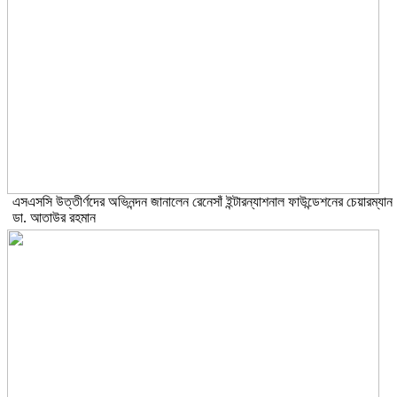
এসএসসি উত্তীর্ণদের অভিনন্দন জানালেন রেনেসাঁ ইন্টারন্যাশনাল ফাউন্ডেশনের চেয়ারম্যান
ডা. আতাউর রহমান