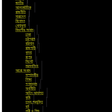
জাতীয়
আন্তর্জাতিক
রাজনীতি
সারাদেশ
বিনোদন
খেলাধুলা
বিভাগীয় সংবাদ
ঢাকা
চট্টগ্রাম
বরিশাল
রাজশাহী
খুলনা
রংপুর
সিলেট
ময়মনসিংহ
আরো সংবাদ
সম্পাদকীয়
শিক্ষা
গণমাধ্যম
অর্থনীতি
আইন আদালত
কৃষি
তথ্য প্রযুক্তি
ধর্ম
নারী ও শিশু