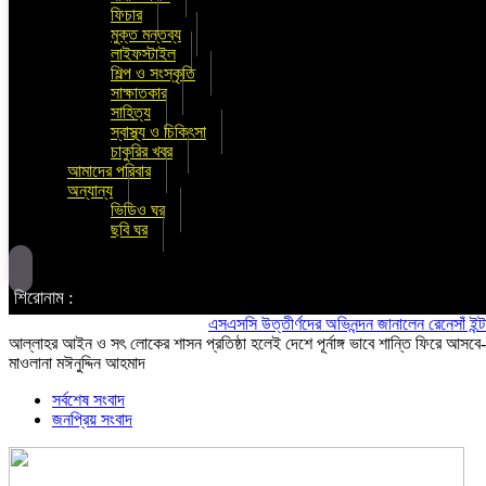
ফিচার
মুক্ত মন্তব্য
লাইফস্টাইল
শিল্প ও সংস্কৃতি
সাক্ষাতকার
সাহিত্য
স্বাস্থ্য ও চিকিৎসা
চাকুরির খবর
আমাদের পরিবার
অন্যান্য
ভিডিও ঘর
ছবি ঘর
শিরোনাম :
এসএসসি উত্তীর্ণদের অভিনন্দন জানালেন রেনেসাঁ ইন্টারন্যা
আল্লাহর আইন ও সৎ লোকের শাসন প্রতিষ্ঠা হলেই দেশে পূর্নাঙ্গ ভাবে শান্তি ফিরে আসবে-
মাওলানা মঈনুদ্দিন আহমাদ
সর্বশেষ সংবাদ
জনপ্রিয় সংবাদ