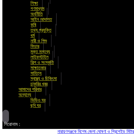
শিক্ষা
গণমাধ্যম
অর্থনীতি
আইন আদালত
কৃষি
তথ্য প্রযুক্তি
ধর্ম
নারী ও শিশু
ফিচার
মুক্ত মন্তব্য
লাইফস্টাইল
শিল্প ও সংস্কৃতি
সাক্ষাতকার
সাহিত্য
স্বাস্থ্য ও চিকিৎসা
চাকুরির খবর
আমাদের পরিবার
অন্যান্য
ভিডিও ঘর
ছবি ঘর
শিরোনাম :
নারায়ণগঞ্জকে বিশেষ জেলা ঘোষণা ও প্রিপেইড মিটার বন্ধসহ 