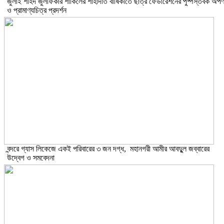
​জুলাই শহিদ জুলফিকার শাকিলের শাহাদাত বার্ষিকীতে ছাত্র ফেডারেশনের পুষ্পস্তবক অর্প
ও প্রামাণ্যচিত্র প্রদর্শন
বন্দরে গ্যাস লিকেজে একই পরিবারের ৩ জন দগ্ধ, মহানগরী আমীর আবদুুল জব্বারের
উদ্বেগ ও সমবেদনা