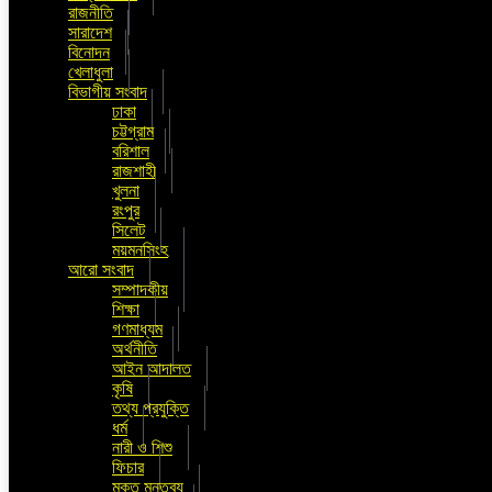
রাজনীতি
সারাদেশ
বিনোদন
খেলাধুলা
বিভাগীয় সংবাদ
ঢাকা
চট্টগ্রাম
বরিশাল
রাজশাহী
খুলনা
রংপুর
সিলেট
ময়মনসিংহ
আরো সংবাদ
সম্পাদকীয়
শিক্ষা
গণমাধ্যম
অর্থনীতি
আইন আদালত
কৃষি
তথ্য প্রযুক্তি
ধর্ম
নারী ও শিশু
ফিচার
মুক্ত মন্তব্য