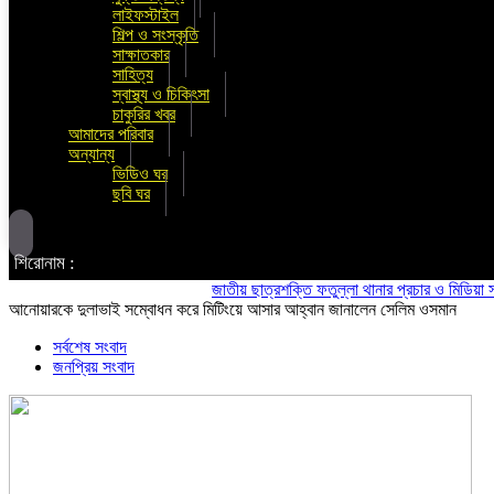
লাইফস্টাইল
শিল্প ও সংস্কৃতি
সাক্ষাতকার
সাহিত্য
স্বাস্থ্য ও চিকিৎসা
চাকুরির খবর
আমাদের পরিবার
অন্যান্য
ভিডিও ঘর
ছবি ঘর
শিরোনাম :
জাতীয় ছাত্রশক্তি ফতুল্লা থানার প্রচার ও মিডিয়া সম্পাদক
আনোয়ারকে দুলাভাই সম্বোধন করে মিটিংয়ে আসার আহ্বান জানালেন সেলিম ওসমান
সর্বশেষ সংবাদ
জনপ্রিয় সংবাদ