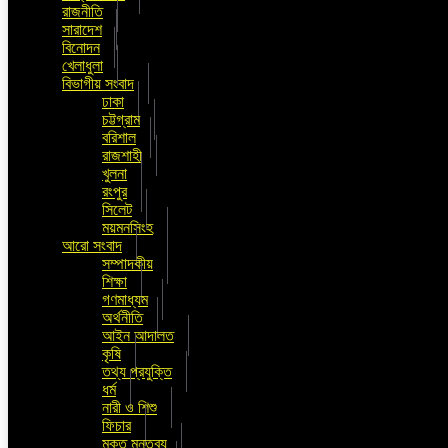
রাজনীতি
সারাদেশ
বিনোদন
খেলাধুলা
বিভাগীয় সংবাদ
ঢাকা
চট্টগ্রাম
বরিশাল
রাজশাহী
খুলনা
রংপুর
সিলেট
ময়মনসিংহ
আরো সংবাদ
সম্পাদকীয়
শিক্ষা
গণমাধ্যম
অর্থনীতি
আইন আদালত
কৃষি
তথ্য প্রযুক্তি
ধর্ম
নারী ও শিশু
ফিচার
মুক্ত মন্তব্য