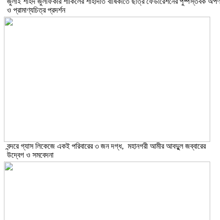
​জুলাই শহিদ জুলফিকার শাকিলের শাহাদাত বার্ষিকীতে ছাত্র ফেডারেশনের পুষ্পস্তবক অর্প
ও প্রামাণ্যচিত্র প্রদর্শন
বন্দরে গ্যাস লিকেজে একই পরিবারের ৩ জন দগ্ধ, মহানগরী আমীর আবদুুল জব্বারের
উদ্বেগ ও সমবেদনা