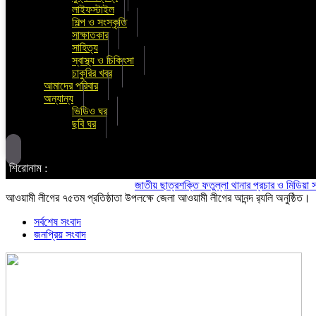
লাইফস্টাইল
শিল্প ও সংস্কৃতি
সাক্ষাতকার
সাহিত্য
স্বাস্থ্য ও চিকিৎসা
চাকুরির খবর
আমাদের পরিবার
অন্যান্য
ভিডিও ঘর
ছবি ঘর
শিরোনাম :
জাতীয় ছাত্রশক্তি ফতুল্লা থানার প্রচার ও মিডিয়া সম্পাদক 
আওয়ামী লীগের ৭৫তম প্রতিষ্ঠাতা উপলক্ষে জেলা আওয়ামী লীগের আনন্দ র‍্যলি অনুষ্ঠিত।
সর্বশেষ সংবাদ
জনপ্রিয় সংবাদ