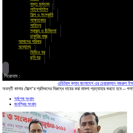
মুক্ত মন্তব্য
লাইফস্টাইল
শিল্প ও সংস্কৃতি
সাক্ষাতকার
সাহিত্য
স্বাস্থ্য ও চিকিৎসা
চাকুরির খবর
আমাদের পরিবার
অন্যান্য
ভিডিও ঘর
ছবি ঘর
শিরোনাম :
এডিটরস ক্লাব বাংলাদেশ এর চেয়ারম্যান নজরুল ইসলাম তমিজ
অবন্তী কালার টেক্সে"র শ্রমিকদের বিরুদ্ধে দায়ের করা মামলা প্রত্যাহার করতে হবে -- পল
সর্বশেষ সংবাদ
জনপ্রিয় সংবাদ