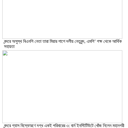
বন্দরে অসুস্থ বিএনপি নেতা তারা মিয়ার পাশে দলীয় নেতৃবৃন্দ, এমপি’ পক্ষ থেকে আর্থিক
সহায়তা
বন্দরে গ্যাস বিস্ফোরণে দগ্ধ একই পরিবারের ৩: বার্ন ইনস্টিটিউটে খোঁজ নিলেন মহানগরী