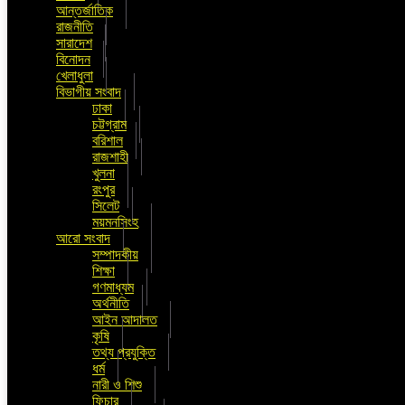
আন্তর্জাতিক
রাজনীতি
সারাদেশ
বিনোদন
খেলাধুলা
বিভাগীয় সংবাদ
ঢাকা
চট্টগ্রাম
বরিশাল
রাজশাহী
খুলনা
রংপুর
সিলেট
ময়মনসিংহ
আরো সংবাদ
সম্পাদকীয়
শিক্ষা
গণমাধ্যম
অর্থনীতি
আইন আদালত
কৃষি
তথ্য প্রযুক্তি
ধর্ম
নারী ও শিশু
ফিচার