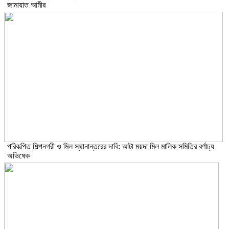
জামায়াত আমীর
পরিকল্পিত শিল্পনগরী ও মিল স্থানান্তরের দাবি: আটা ময়দা মিল মালিক সমিতির বর্ণাঢ্য
অভিষেক