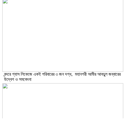
বন্দরে গ্যাস লিকেজে একই পরিবারের ৩ জন দগ্ধ, মহানগরী আমীর আবদুুল জব্বারের
উদ্বেগ ও সমবেদনা