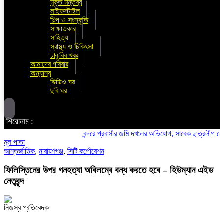
মুক্ত মন্তব্য
লাইফস্টাইল
শিল্প ও সংস্কৃতি
সাক্ষাতকার
সাহিত্য
স্বাস্থ্য ও চিকিৎসা
চাকুরির খবর
আমাদের পরিবার
অন্যান্য
ভিডিও ঘর
ছবি ঘর
শিরোনাম :
বন্দরে প্রবাসীর জমি দখলের অভিযোগ, সাবেক ছাত্রলীগ নেতা মহিউ
মূল পাতা
আন্তর্জাতিক
,
নারায়ণগঞ্জ
,
সিটি কর্পোরেশন
ফিলিস্তিনের উপর গনহত্যা অবিলম্বে বন্ধ করতে হবে – হিউম্যান এইড
নেতৃবৃন্দ
নিজস্ব প্রতিবেদক