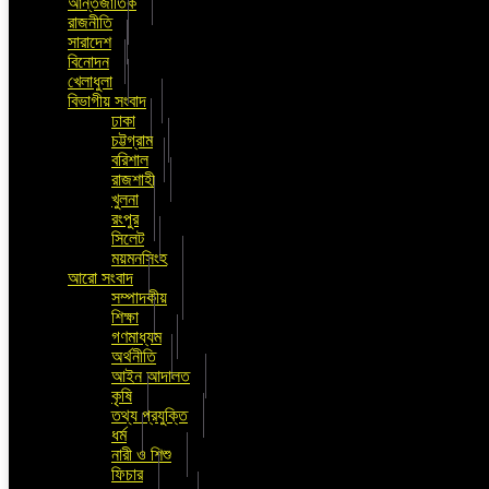
আন্তর্জাতিক
রাজনীতি
সারাদেশ
বিনোদন
খেলাধুলা
বিভাগীয় সংবাদ
ঢাকা
চট্টগ্রাম
বরিশাল
রাজশাহী
খুলনা
রংপুর
সিলেট
ময়মনসিংহ
আরো সংবাদ
সম্পাদকীয়
শিক্ষা
গণমাধ্যম
অর্থনীতি
আইন আদালত
কৃষি
তথ্য প্রযুক্তি
ধর্ম
নারী ও শিশু
ফিচার