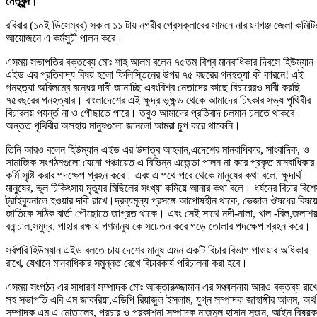
নেতৃবৃন্দ।
রবিবার (১০ই ডিসেম্বর) সকাল ১১ টায় নগরীর প্রেসক্লাবের সামনে নারায়ণগঞ্জ জেলা কমিটি
আয়োজনে এ কর্মসুচী পালন করে।
এসময় সভাপতির বক্তব্যে মোঃ শাহ আলম বলেন ৭৫তম বিশ্ব মানবাধিকার দিবসে হিউম্যান
এইড এর প্রতিবাদ্য বিষয় হলো ফিলিস্তিনের উপর ৭৫ বছরের গনহত্যা কী কারনে! এই
গনহত্যা অবিলম্বে বন্ধের দাবী জানাচ্ছি এবংবিশ্ব নেতাদের কাছে বিচারেরও দাবী করছি
৭৫বছরের গনহত্যার। বাংলাদেশের এই ক্ষুদ্র ভূক্ষন্ড থেকে আমাদের চিৎকার সভ্য পৃথিবীর
বিচারলয় পযর্ন্ত না ও পৌছাতে পারে। তবুও আমাদের প্রতিবাদ চলমান চলতে থাকবে।
অন্তত পৃথিবীর অসহায় মানুষগুলো জানলো আমরা চুপ করে থাকেনি।
তিনি আরও বলেন হিউম্যান এইড এর উদাত্ব আহবান,এদেশের মানবাধিকার, সাংবাদিক, ও
সামাজিক সংগঠনগুলো যেনো পঞ্চায়েত এ বিভিন্ন এজেন্ডা পালন না করে প্রকৃত মানবাধিকার
কর্মি সৃষ্টি করার পদক্ষেপ গ্রহন করে। এবং এ পথে পরে থেকে মানুষের কথা বলে, ক্ষুদার্থ
মানুষের, ভুল চিকিৎসায় মৃত্যুর মিছিলের সংখ্যা কমিয়ে আনার কথা বলে। ধর্ষনের বিচার বিশে
ট্রাইব্যুনালে হওয়ার দাবী রাখে।দ্রব্যমূল্য প্রসঙ্গে আপোষহীন থাকে, ভেজাল ঔষধের বিষয়
জাতিকে সঠিক বার্তা পৌছোতে জাগ্রত থাকে। এবং সেই সাথে নদী-নালা, খাল -বিল,জলাশয়
বনান্চাল,সমুদ্র, পাহার রক্ষায় গণমানুষ কে সচেতন করে গড়ে তোলার পদক্ষেপ গ্রহন করে।
সর্বপরি হিউম্যান এইড বলতে চায় দেশের মানুষ এমন একটি বিচার বিভাগ পাওয়ার অধিকার
রাখে, যেখানে মানবাধিকার সমুন্নত রেখে বিচারকার্য পরিচালনা করা হবে।
এসময় সংগঠন এর সাধারণ সম্পাদক মোঃ আক্তারুজ্জামান এর সঞ্চালনায় আরও বক্তব্য রাখ
সহ সভাপতি এবি এম জাকরিয়া,এডিপি রিয়াজুল ইসলাম, যুগ্ন সম্পাদক জাহাঙ্গীর আলম, অর্থ
সম্পাদক এম এ মোতালেব, প্রচার ও প্রকাশনা সম্পাদক নাজমুল হাসান সুজন, আইন বিষয়ক