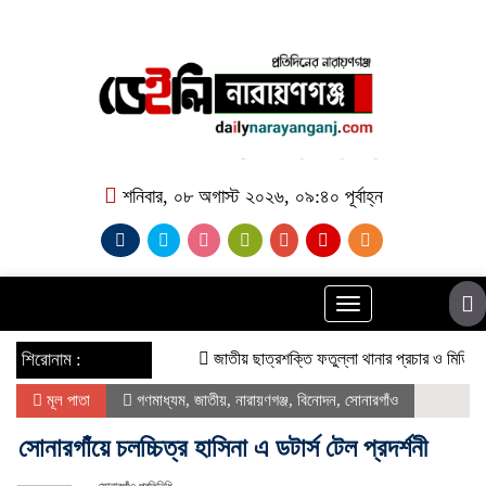
শনিবার, ০৮ অগাস্ট ২০২৬, ০৯:৪০ পূর্বাহ্ন
Toggle
navigation
শিরোনাম :
জাতীয় ছাত্রশক্তি ফতুল্লা থানার প্রচার ও মিডিয়া সম্পাদ
মূল পাতা
গণমাধ্যম
,
জাতীয়
,
নারায়ণগঞ্জ
,
বিনোদন
,
সোনারগাঁও
সোনারগাঁয়ে চলচ্চিত্র হাসিনা এ ডটার্স টেল প্রদর্শনী