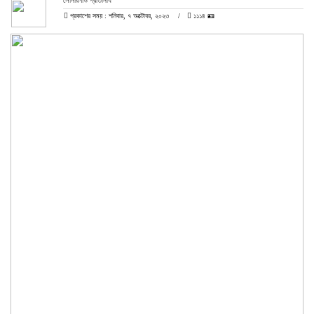
সোনারগাঁও প্রতিনিধি
প্রকাশের সময় : শনিবার, ৭ অক্টোবর, ২০২৩
১১১৪ 🪪