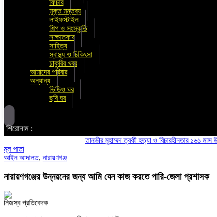
ফিচার
মুক্ত মন্তব্য
লাইফস্টাইল
শিল্প ও সংস্কৃতি
সাক্ষাতকার
সাহিত্য
স্বাস্থ্য ও চিকিৎসা
চাকুরির খবর
আমাদের পরিবার
অন্যান্য
ভিডিও ঘর
ছবি ঘর
শিরোনাম :
তানভীর মুহাম্মদ ত্বকী হত্যা ও বিচারহীনতার ১৬১ মাস উপলক্ষে আলোক 
মূল পাতা
আইন আদালত
,
নারায়ণগঞ্জ
নারায়ণগঞ্জের উন্নয়নের জন্য আমি যেন কাজ করতে পারি-জেলা প্রশাসক
নিজস্ব প্রতিবেদক