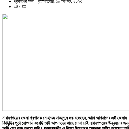
প্রকাশের সময় : বৃহস্পতিবার, ১০ আগস্ট, ২০২৩
৩৪১ 🪪
নারায়ণগঞ্জের জেলা প্রশাসক মোহাম্মদ মাহমুদুল হক বলেছেন, আমি আপনাদের এই জেলায়
কিছিুদিন পূর্বে যোগদান করেছি তাই আপনাদের কাছে দোয়া চাই নারায়ণগঞ্জের উন্নয়নের জন্
আমি যেন কাজ করতে পারি। প্রধানমন্ত্রীর এ বিশাল উদ্যোগে আপনারা শামিল হয়েছেন তা