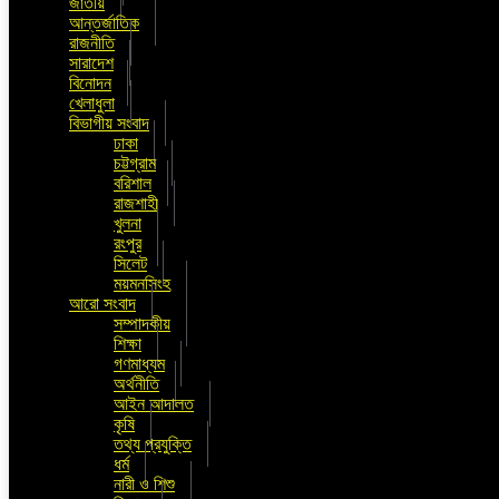
জাতীয়
আন্তর্জাতিক
রাজনীতি
সারাদেশ
বিনোদন
খেলাধুলা
বিভাগীয় সংবাদ
ঢাকা
চট্টগ্রাম
বরিশাল
রাজশাহী
খুলনা
রংপুর
সিলেট
ময়মনসিংহ
আরো সংবাদ
সম্পাদকীয়
শিক্ষা
গণমাধ্যম
অর্থনীতি
আইন আদালত
কৃষি
তথ্য প্রযুক্তি
ধর্ম
নারী ও শিশু