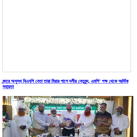
বন্দরে অসুস্থ বিএনপি নেতা তারা মিয়ার পাশে দলীয় নেতৃবৃন্দ, এমপি’ পক্ষ থেকে আর্থিক
সহায়তা