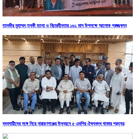
তানভীর মুহাম্মদ ত্বকী হত্যা ও বিচারহীনতার ১৬১ মাস উপলক্ষে আলোক প্রজ্জ্বলন
ব্যবসায়ীদের সঙ্গে নিয়ে নারায়ণগঞ্জের উন্নয়নে ৫ এমপির ঐক্যবদ্ধ থাকার প্রত্যয়