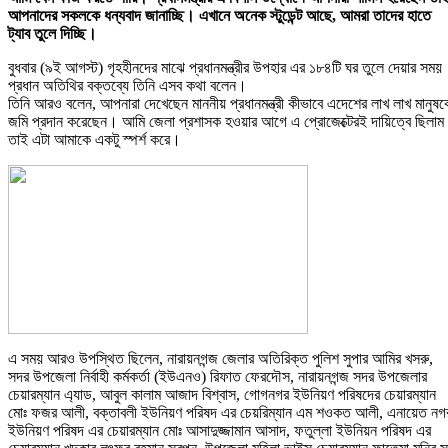
আপনাদের সকলকে ধন্যবাদ জানাচ্ছি। এখানে অনেক স্টুডেন্ট আছে, আমরা তাদের হাতে
ট্যাব তুলে দিচ্ছি।
বুধবার (৯ই আগস্ট) গৃহহীনদের মাঝে প্রধানমন্ত্রীর উপহার এর ১৮৪টি ঘর তুলে দেয়ার সময়
প্রধান অতিথির বক্তব্যে তিনি এসব কথা বলেন।
তিনি আরও বলেন, আপনারা দেখেছেন মাননীয় প্রধানমন্ত্রী কীভাবে এদেশের লাখ লাখ মানুষক
জমি প্রদান করেছেন। আমি জেলা প্রশাসক হওয়ার আগে এ প্রোজেক্টেরই দায়িত্বে ছিলা
তাই এটা আমাকে একটু স্পর্শ করে।
এ সময় আরও উপস্থিত ছিলেন, নারায়নগন্জ জেলার অতিরিক্ত পুলিশ সুপার আমির খসরু,
সদর উপজেলা নির্বাহী কর্মকর্তা (ইউএনও) রিফাত ফেরদৌস, নারায়নগন্জ সদর উপজেলার
চেয়ারম্যান এ্যাড, আবুল কালাম আজাদ বিশ্বাস, গোগনগর ইউনিয়ণ পরিষদের চেয়ারম্যান
মোঃ ফজর আলী, বক্তাবলী ইউনিয়ণ পরিষদ এর চেয়রিম্যান এম শওকত আলী, এনায়েত নগ
ইউনিয়ণ পরিষদ এর চেয়ারম্যান মোঃ আসাদুজ্জামান আসাদ, ফতুল্লা ইউনিয়ন পরিষদ এর