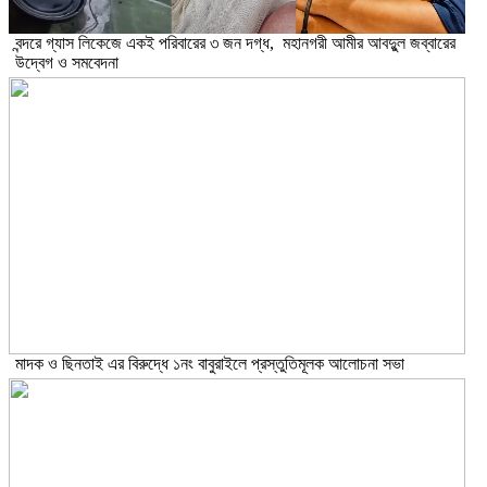
বন্দরে গ্যাস লিকেজে একই পরিবারের ৩ জন দগ্ধ, মহানগরী আমীর আবদুুল জব্বারের
উদ্বেগ ও সমবেদনা
মাদক ও ছিনতাই এর বিরুদ্ধে ১নং বাবুরাইলে প্রস্তুতিমূলক আলোচনা সভা