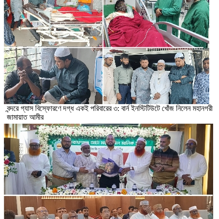
বন্দরে গ্যাস বিস্ফোরণে দগ্ধ একই পরিবারের ৩: বার্ন ইনস্টিটিউটে খোঁজ নিলেন মহানগরী
জামায়াত আমীর