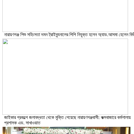
নারায়ণগঞ্জ শিশু সহিংসতা দমন ট্রাইব্যুনালের পিপি নিযুক্ত হলেন অ্যাড.আসমা হেলেন বিথ
জাইকার প্রকল্পে জলাবদ্ধতা থেকে মুক্তি পেয়েছে নারায়ণগঞ্জবাসী: কক্সবাজারে কর্মশালায়
প্রশাসক এড. সাখাওয়াত