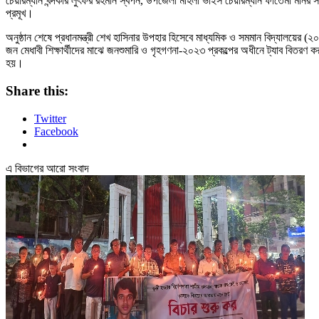
চেয়ারম্যান খন্দকার লুৎফর রহমান স্বপন, উপজেলা মহিলা ভাইস চেয়ারম্যান ফাতেমা মনির 
প্রমূখ।
অনুষ্ঠান শেষে প্রধানমন্ত্রী শেখ হাসিনার উপহার হিসেবে মাধ্যমিক ও সমমান বিদ্যালয়ের (২০
জন মেধাবী শিক্ষার্থীদের মাঝে জনশুমারি ও গৃহগণনা-২০২৩ প্রকল্পের অধীনে ট্যাব বিতরণ ক
হয়।
Share this:
Twitter
Facebook
এ বিভাগের আরো সংবাদ