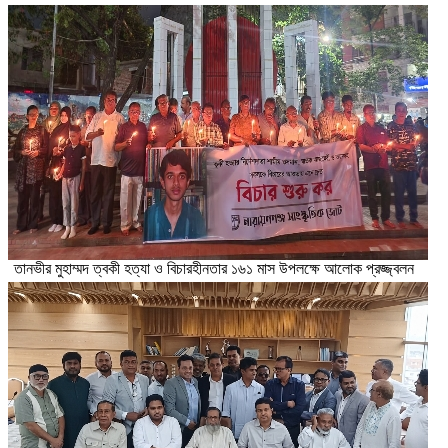
তানভীর মুহাম্মদ ত্বকী হত্যা ও বিচারহীনতার ১৬১ মাস উপলক্ষে আলোক প্রজ্জ্বলন