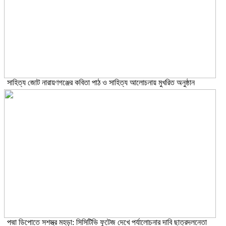
সাহিত্য জোট নারায়ণগঞ্জের কবিতা পাঠ ও সাহিত্য আলোচনায় মুখরিত অনুষ্ঠান
পদ্মা ডিপোতে সশস্ত্র মহড়া: সিসিটিভি ফুটেজ দেখে পর্যালোচনার দাবি ছাত্রদলনেতা