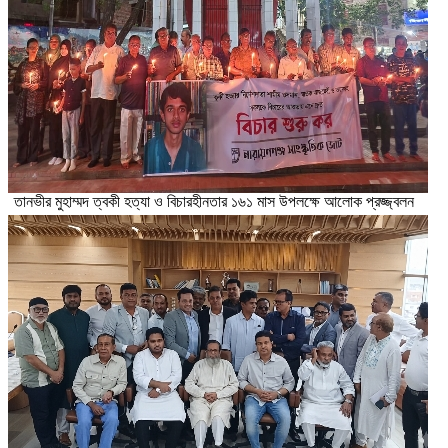
তানভীর মুহাম্মদ ত্বকী হত্যা ও বিচারহীনতার ১৬১ মাস উপলক্ষে আলোক প্রজ্জ্বলন