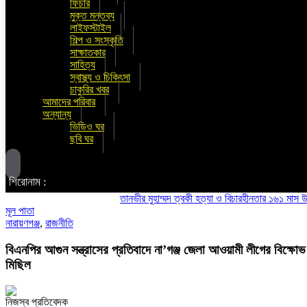
ফিচার
মুক্ত মন্তব্য
লাইফস্টাইল
শিল্প ও সংস্কৃতি
সাক্ষাতকার
সাহিত্য
স্বাস্থ্য ও চিকিৎসা
চাকুরির খবর
আমাদের পরিবার
অন্যান্য
ভিডিও ঘর
ছবি ঘর
শিরোনাম :
তানভীর মুহাম্মদ ত্বকী হত্যা ও বিচারহীনতার ১৬১ মাস উপলক্ষে আলো
মূল পাতা
নারায়ণগঞ্জ
,
রাজনীতি
বিএনপির আগুন সন্ত্রাসের প্রতিবাদে না’গঞ্জ জেলা আওয়ামী লীগের বিক্ষোভ
মিছিল
নিজস্ব প্রতিবেদক