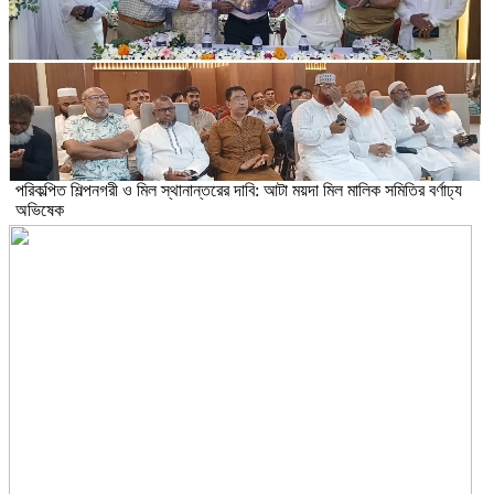
পরিকল্পিত শিল্পনগরী ও মিল স্থানান্তরের দাবি: আটা ময়দা মিল মালিক সমিতির বর্ণাঢ্য
অভিষেক