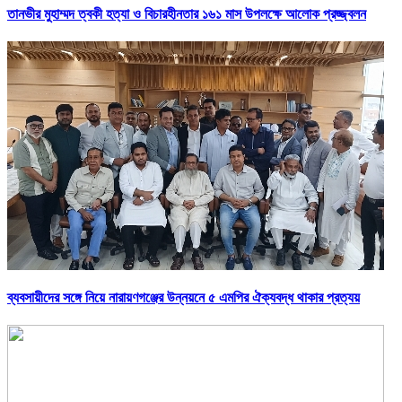
তানভীর মুহাম্মদ ত্বকী হত্যা ও বিচারহীনতার ১৬১ মাস উপলক্ষে আলোক প্রজ্জ্বলন
ব্যবসায়ীদের সঙ্গে নিয়ে নারায়ণগঞ্জের উন্নয়নে ৫ এমপির ঐক্যবদ্ধ থাকার প্রত্যয়