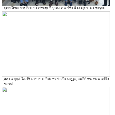
ব্যবসায়ীদের সঙ্গে নিয়ে নারায়ণগঞ্জের উন্নয়নে ৫ এমপির ঐক্যবদ্ধ থাকার প্রত্যয়
বন্দরে অসুস্থ বিএনপি নেতা তারা মিয়ার পাশে দলীয় নেতৃবৃন্দ, এমপি’ পক্ষ থেকে আর্থিক
সহায়তা