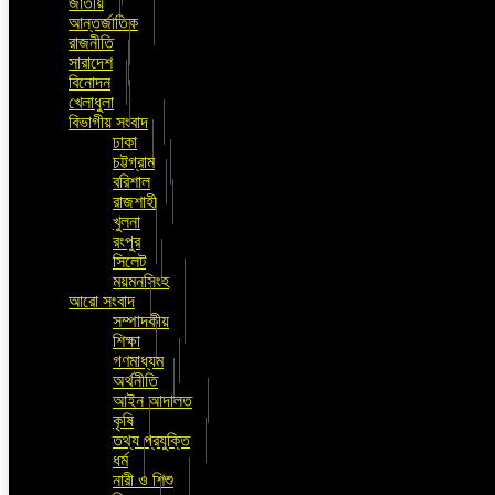
জাতীয়
আন্তর্জাতিক
রাজনীতি
সারাদেশ
বিনোদন
খেলাধুলা
বিভাগীয় সংবাদ
ঢাকা
চট্টগ্রাম
বরিশাল
রাজশাহী
খুলনা
রংপুর
সিলেট
ময়মনসিংহ
আরো সংবাদ
সম্পাদকীয়
শিক্ষা
গণমাধ্যম
অর্থনীতি
আইন আদালত
কৃষি
তথ্য প্রযুক্তি
ধর্ম
নারী ও শিশু