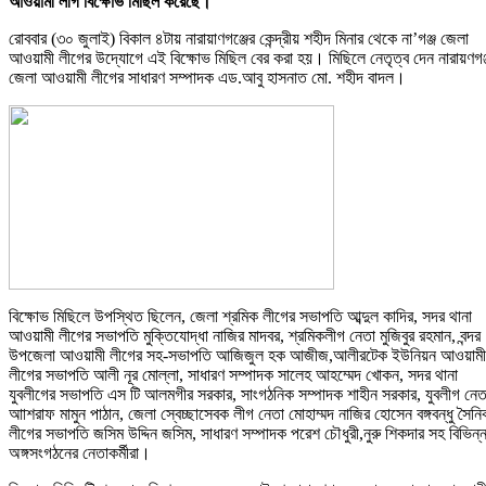
আওয়ামী লীগ বিক্ষোভ মিছিল করেছে।
রোববার (৩০ জুলাই) বিকাল ৪টায় নারায়াণগঞ্জের কেন্দ্রীয় শহীদ মিনার থেকে না’গঞ্জ জেলা
আওয়ামী লীগের উদ্যোগে এই বিক্ষোভ মিছিল বের করা হয়। মিছিলে নেতৃত্ব দেন নারায়ণগঞ
জেলা আওয়ামী লীগের সাধারণ সম্পাদক এড.আবু হাসনাত মো. শহীদ বাদল।
বিক্ষোভ মিছিলে উপস্থিত ছিলেন, জেলা শ্রমিক লীগের সভাপতি আব্দুল কাদির, সদর থানা
আওয়ামী লীগের সভাপতি মুক্তিযোদ্ধা নাজির মাদবর, শ্রমিকলীগ নেতা মুজিবুর রহমান, বন্দর
উপজেলা আওয়ামী লীগের সহ-সভাপতি আজিজুল হক আজীজ,আলীরটেক ইউনিয়ন আওয়ামী
লীগের সভাপতি আলী নূর মোল্লা, সাধারণ সম্পাদক সালেহ আহম্মেদ খোকন, সদর থানা
যুবলীগের সভাপতি এস টি আলমগীর সরকার, সাংগঠনিক সম্পাদক শাহীন সরকার, যুবলীগ নেত
আাশরাফ মামুন পাঠান, জেলা স্বেচ্ছাসেবক লীগ নেতা মোহাম্মদ নাজির হোসেন বঙ্গবন্ধু সৈনি
লীগের সভাপতি জসিম উদ্দিন জসিম, সাধারণ সম্পাদক পরেশ চৌধুরী,নুরু শিকদার সহ বিভিন্
অঙ্গসংগঠনের নেতাকর্মীরা।