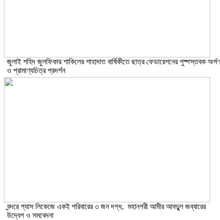
​জুলাই শহিদ জুলফিকার শাকিলের শাহাদাত বার্ষিকীতে ছাত্র ফেডারেশনের পুষ্পস্তবক অর্প
ও প্রামাণ্যচিত্র প্রদর্শন
বন্দরে গ্যাস লিকেজে একই পরিবারের ৩ জন দগ্ধ, মহানগরী আমীর আবদুুল জব্বারের
উদ্বেগ ও সমবেদনা